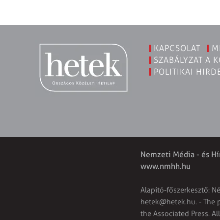
KAPCSOLAT
M
SZABÁLYZAT A 
POLITIKAI HIRD
Nemzeti Média - és Hí
www.nmhh.hu
Alapító-főszerkesztő: N
hetek@hetek.hu
. - The
the Associated Press. Al