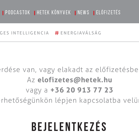
Podcastok
Hetek könyvek
News
Előfizetés
#
GES INTELLIGENCIA
ENERGIAVÁLSÁG
rdése van, vagy elakadt az előfizetésb
Az
elofizetes@hetek.hu
vagy a
+36 20 913 77 23
érhetőségünkön lépjen kapcsolatba velü
BEJELENTKEZÉS