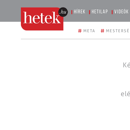
Hírek
Hetilap
Videók
#
#
META
MESTERSÉ
Ké
el