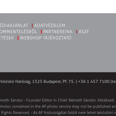
ÉDIAAJÁNLAT
ADATVÉDELEM
KOMMENTELÉSRŐL
PARTNEREINK
ÁSZF
ETÉSEK
WEBSHOP TÁJÉKOZTATÓ
rközlési Hatóság, 1525 Budapest, Pf. 75. | +36 1 457 7100 (te
émeth Sándor - Founder Editor in Chief: Németh Sándor. Kérdéseit, 
 photos contained in the AP photo service may not be published and
l Rights Reserved. - Az AP fotószolgálat fotóit nem lehet leközölni 