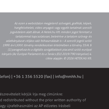
Az ezen a weboldalon megjelenő szövegek, grafikák, képek,
hangfelvételek, video anyagok vagy egyéb tartalmak szerzői
jogvédelem alatt állnak. A Hetek.hu Kft. minden jogot fenntart a
tartalommal kapcsolatosan, beleértve a tartalom szöveg- és
adatbányászat céljára való felhasználását is – A szerzői jogról szóló
1999. évi LXXVI. törvény rendelkezései értelmében a törvény 35/A. §
(1) paragrafusa és a digitális szolgáltatások piacairól szóló európai
irányelv (Az Európai Parlament és a Tanács (EU) 2019/790 Irányelve) 4.
cikke alapján. © 2026 HETEK.HU Kft.
lefon) | +36 1 356 5520 (fax) |
info@nmhh.hu
|
észrevételeit kérjük írja meg címünkre:
 redistributed without the prior written authority of
vagy újrafelhasználni az AP előzetes írásbeli