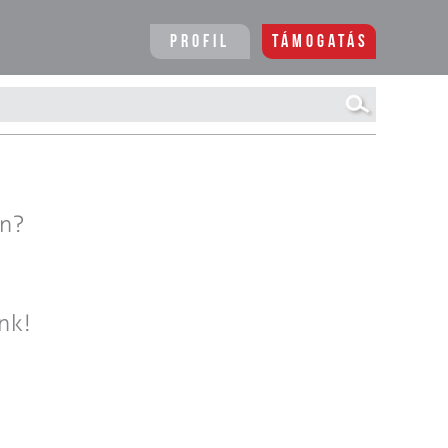
Profil
Támogatás
en?
nk!