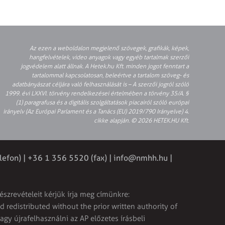
Az ezen a weboldalon megjelenő szövegek, grafikák, képek,
hangfelvételek, video anyagok vagy egyéb tartalmak szerzői
jogvédelem alatt állnak. A Hetek.hu Kft. minden jogot fenntart a
tartalommal kapcsolatosan, beleértve a tartalom szöveg- és
adatbányászat céljára való felhasználását is – A szerzői jogról szóló
1999. évi LXXVI. törvény rendelkezései értelmében a törvény 35/A. §
(1) paragrafusa és a digitális szolgáltatások piacairól szóló európai
irányelv (Az Európai Parlament és a Tanács (EU) 2019/790 Irányelve) 4.
cikke alapján. © 2026 HETEK.HU Kft.
lefon) | +36 1 356 5520 (fax) |
info@nmhh.hu
|
észrevételeit kérjük írja meg címünkre:
 redistributed without the prior written authority of
vagy újrafelhasználni az AP előzetes írásbeli