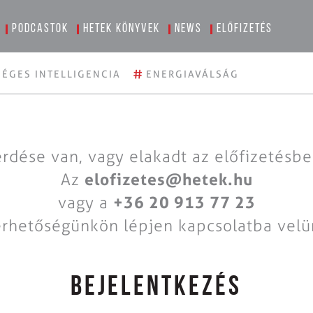
Podcastok
Hetek könyvek
News
Előfizetés
#
ÉGES INTELLIGENCIA
ENERGIAVÁLSÁG
rdése van, vagy elakadt az előfizetésb
Az
elofizetes@hetek.hu
vagy a
+36 20 913 77 23
érhetőségünkön lépjen kapcsolatba velü
BEJELENTKEZÉS