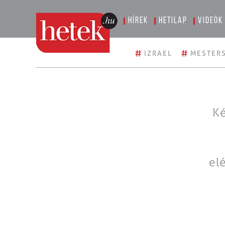
Hírek
Hetilap
Videók
#
#
IZRAEL
MESTERS
Ké
el