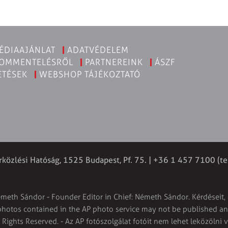
ÉDIAAJÁNLAT
ADATVÉDELEM
KOMMENTELÉSRŐL
PARTNEREINK
ÁSZF
ETÉSEK
WEBSHOP TÁJÉKOZTATÓ
rközlési Hatóság, 1525 Budapest, Pf. 75. | +36 1 457 7100 (te
émeth Sándor - Founder Editor in Chief: Németh Sándor. Kérdéseit, 
 photos contained in the AP photo service may not be published and
l Rights Reserved. - Az AP fotószolgálat fotóit nem lehet leközölni 