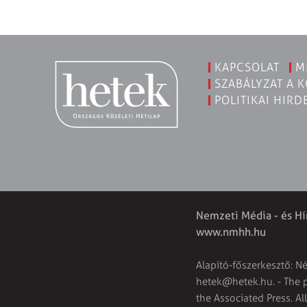
KAPCSOLAT
M
SZABÁLYZAT A 
POLITIKAI HIRD
Nemzeti Média - és Hí
www.nmhh.hu
Alapító-főszerkesztő: N
hetek@hetek.hu
. - The
the Associated Press. Al