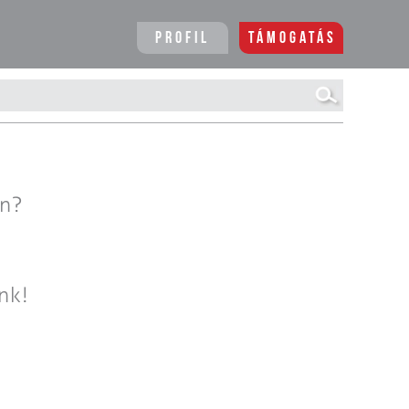
Profil
Támogatás
en?
nk!