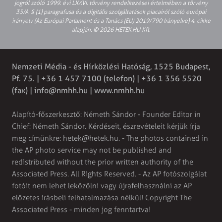
jogról szóló 1999. évi LXXVI. törvény rendelkezései értelmében a törvény
35/A. § (1) paragrafusa és a digitális szolgáltatások piacairól szóló európai
irányelv (Az Európai Parlament és a Tanács (EU) 2019/790 Irányelve) 4. cikke
alapján. © 2026 HETEK.HU Kft.
Nemzeti Média - és Hírközlési Hatóság, 1525 Budapest,
Pf. 75. | +36 1 457 7100 (telefon) | +36 1 356 5520
(fax) |
info@nmhh.hu
| www.nmhh.hu
Alapító-főszerkesztő: Németh Sándor - Founder Editor in
Chief: Németh Sándor. Kérdéseit, észrevételeit kérjük írja
meg címünkre:
hetek@hetek.hu
. - The photos contained in
the AP photo service may not be published and
redistributed without the prior written authority of the
Associated Press. All Rights Reserved. - Az AP fotószolgálat
fotóit nem lehet leközölni vagy újrafelhasználni az AP
előzetes írásbeli felhatalmazása nélkül! Copyright The
Associated Press - minden jog fenntartva!