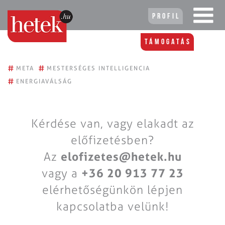
Profil
Támogatás
#
#
META
MESTERSÉGES INTELLIGENCIA
#
ENERGIAVÁLSÁG
Kérdése van, vagy elakadt az
előfizetésben?
Az
elofizetes@hetek.hu
vagy a
+36 20 913 77 23
elérhetőségünkön lépjen
kapcsolatba velünk!