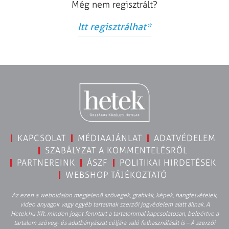
Még nem regisztrált?
Itt regisztrálhat
*
KAPCSOLAT
MÉDIAAJÁNLAT
ADATVÉDELEM
SZABÁLYZAT A KOMMENTELÉSRŐL
PARTNEREINK
ÁSZF
POLITIKAI HIRDETÉSEK
WEBSHOP TÁJÉKOZTATÓ
Az ezen a weboldalon megjelenő szövegek, grafikák, képek, hangfelvételek,
video anyagok vagy egyéb tartalmak szerzői jogvédelem alatt állnak. A
Hetek.hu Kft. minden jogot fenntart a tartalommal kapcsolatosan, beleértve a
tartalom szöveg- és adatbányászat céljára való felhasználását is – A szerzői