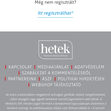
Még nem regisztrált?
Itt regisztrálhat
*
KAPCSOLAT
MÉDIAAJÁNLAT
ADATVÉDELEM
SZABÁLYZAT A KOMMENTELÉSRŐL
PARTNEREINK
ÁSZF
POLITIKAI HIRDETÉSEK
WEBSHOP TÁJÉKOZTATÓ
Az ezen a weboldalon megjelenő szövegek, grafikák, képek, hangfelvételek,
video anyagok vagy egyéb tartalmak szerzői jogvédelem alatt állnak. A
Hetek.hu Kft. minden jogot fenntart a tartalommal kapcsolatosan, beleértve a
tartalom szöveg- és adatbányászat céljára való felhasználását is – A szerzői