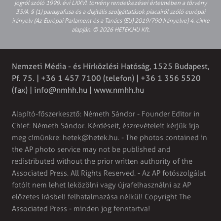
jogról szóló 1999. évi LXXVI. törvény rendelkezései értelmében a törvény
35/A. § (1) paragrafusa és a digitális szolgáltatások piacairól szóló európai
irányelv (Az Európai Parlament és a Tanács (EU) 2019/790 Irányelve) 4. cikke
alapján. © 2026 HETEK.HU Kft.
Nemzeti Média - és Hírközlési Hatóság, 1525 Budapest,
Pf. 75. | +36 1 457 7100 (telefon) | +36 1 356 5520
(fax) |
info@nmhh.hu
| www.nmhh.hu
Alapító-főszerkesztő: Németh Sándor - Founder Editor in
Chief: Németh Sándor. Kérdéseit, észrevételeit kérjük írja
meg címünkre:
hetek@hetek.hu
. - The photos contained in
the AP photo service may not be published and
redistributed without the prior written authority of the
Associated Press. All Rights Reserved. - Az AP fotószolgálat
fotóit nem lehet leközölni vagy újrafelhasználni az AP
előzetes írásbeli felhatalmazása nélkül! Copyright The
Associated Press - minden jog fenntartva!