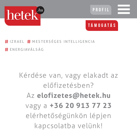
Profil
Támogatás
#
#
IZRAEL
MESTERSÉGES INTELLIGENCIA
#
ENERGIAVÁLSÁG
Kérdése van, vagy elakadt az
előfizetésben?
Az
elofizetes@hetek.hu
vagy a
+36 20 913 77 23
elérhetőségünkön lépjen
kapcsolatba velünk!