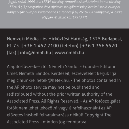
jogról szóló 1999. évi LXXVI. törvény rendelkezései értelmében a törvény
35/A. § (1) paragrafusa és a digitális szolgáltatások piacairól szóló európai
irányelv (Az Európai Parlament és a Tanács (EU) 2019/790 Irányelve) 4. cikke
alapján. © 2026 HETEK.HU Kft.
Nemzeti Média - és Hírközlési Hatóság, 1525 Budapest,
Pf. 75. | +36 1 457 7100 (telefon) | +36 1 356 5520
(fax) |
info@nmhh.hu
| www.nmhh.hu
Alapító-főszerkesztő: Németh Sándor - Founder Editor in
Chief: Németh Sándor. Kérdéseit, észrevételeit kérjük írja
meg címünkre:
hetek@hetek.hu
. - The photos contained in
the AP photo service may not be published and
redistributed without the prior written authority of the
Associated Press. All Rights Reserved. - Az AP fotószolgálat
fotóit nem lehet leközölni vagy újrafelhasználni az AP
előzetes írásbeli felhatalmazása nélkül! Copyright The
Associated Press - minden jog fenntartva!