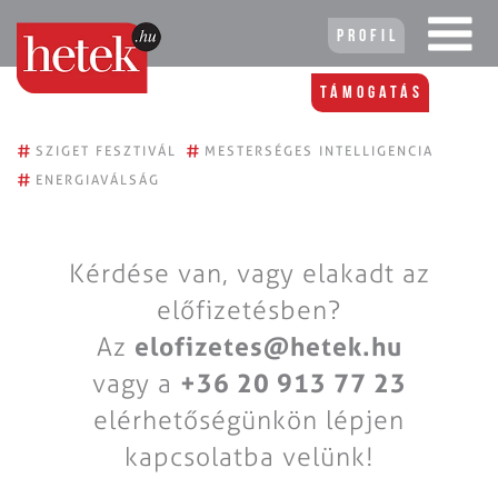
Profil
Támogatás
#
#
SZIGET FESZTIVÁL
MESTERSÉGES INTELLIGENCIA
#
ENERGIAVÁLSÁG
Kérdése van, vagy elakadt az
előfizetésben?
Az
elofizetes@hetek.hu
vagy a
+36 20 913 77 23
elérhetőségünkön lépjen
kapcsolatba velünk!