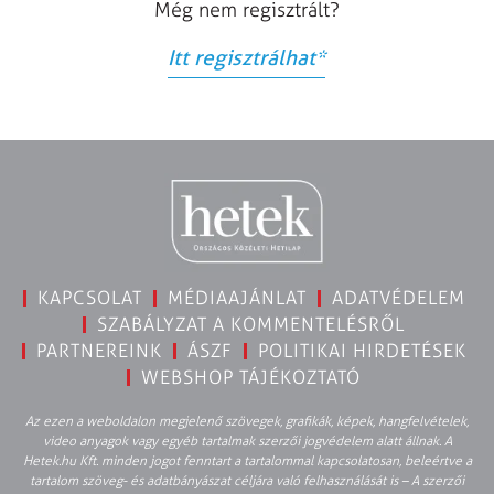
Még nem regisztrált?
Itt regisztrálhat
*
KAPCSOLAT
MÉDIAAJÁNLAT
ADATVÉDELEM
SZABÁLYZAT A KOMMENTELÉSRŐL
PARTNEREINK
ÁSZF
POLITIKAI HIRDETÉSEK
WEBSHOP TÁJÉKOZTATÓ
Az ezen a weboldalon megjelenő szövegek, grafikák, képek, hangfelvételek,
video anyagok vagy egyéb tartalmak szerzői jogvédelem alatt állnak. A
Hetek.hu Kft. minden jogot fenntart a tartalommal kapcsolatosan, beleértve a
tartalom szöveg- és adatbányászat céljára való felhasználását is – A szerzői