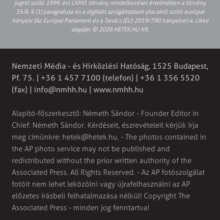
jogról szóló 1999. évi LXXVI. törvény rendelkezései értelmében a törvény
35/A. § (1) paragrafusa és a digitális szolgáltatások piacairól szóló európai
irányelv (Az Európai Parlament és a Tanács (EU) 2019/790 Irányelve) 4. cikke
alapján. © 2026 HETEK.HU Kft.
Nemzeti Média - és Hírközlési Hatóság, 1525 Budapest,
Pf. 75. | +36 1 457 7100 (telefon) | +36 1 356 5520
(fax) |
info@nmhh.hu
| www.nmhh.hu
Alapító-főszerkesztő: Németh Sándor - Founder Editor in
Chief: Németh Sándor. Kérdéseit, észrevételeit kérjük írja
meg címünkre:
hetek@hetek.hu
. - The photos contained in
the AP photo service may not be published and
redistributed without the prior written authority of the
Associated Press. All Rights Reserved. - Az AP fotószolgálat
fotóit nem lehet leközölni vagy újrafelhasználni az AP
előzetes írásbeli felhatalmazása nélkül! Copyright The
Associated Press - minden jog fenntartva!