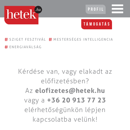
Profil
Támogatás
#
#
SZIGET FESZTIVÁL
MESTERSÉGES INTELLIGENCIA
#
ENERGIAVÁLSÁG
Kérdése van, vagy elakadt az
előfizetésben?
Az
elofizetes@hetek.hu
vagy a
+36 20 913 77 23
elérhetőségünkön lépjen
kapcsolatba velünk!