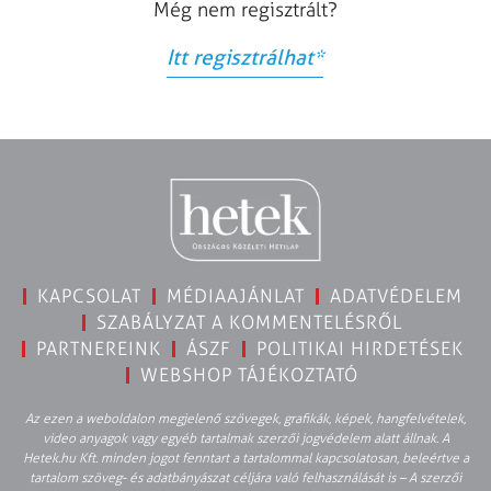
Még nem regisztrált?
Itt regisztrálhat
*
KAPCSOLAT
MÉDIAAJÁNLAT
ADATVÉDELEM
SZABÁLYZAT A KOMMENTELÉSRŐL
PARTNEREINK
ÁSZF
POLITIKAI HIRDETÉSEK
WEBSHOP TÁJÉKOZTATÓ
Az ezen a weboldalon megjelenő szövegek, grafikák, képek, hangfelvételek,
video anyagok vagy egyéb tartalmak szerzői jogvédelem alatt állnak. A
Hetek.hu Kft. minden jogot fenntart a tartalommal kapcsolatosan, beleértve a
tartalom szöveg- és adatbányászat céljára való felhasználását is – A szerzői