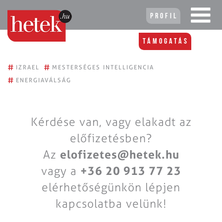
Profil
Támogatás
#
#
IZRAEL
MESTERSÉGES INTELLIGENCIA
#
ENERGIAVÁLSÁG
Kérdése van, vagy elakadt az
előfizetésben?
Az
elofizetes@hetek.hu
vagy a
+36 20 913 77 23
elérhetőségünkön lépjen
kapcsolatba velünk!