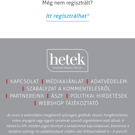
Még nem regisztrált?
Itt regisztrálhat
*
KAPCSOLAT
MÉDIAAJÁNLAT
ADATVÉDELEM
SZABÁLYZAT A KOMMENTELÉSRŐL
PARTNEREINK
ÁSZF
POLITIKAI HIRDETÉSEK
WEBSHOP TÁJÉKOZTATÓ
Az ezen a weboldalon megjelenő szövegek, grafikák, képek, hangfelvételek,
video anyagok vagy egyéb tartalmak szerzői jogvédelem alatt állnak. A
Hetek.hu Kft. minden jogot fenntart a tartalommal kapcsolatosan, beleértve a
tartalom szöveg- és adatbányászat céljára való felhasználását is – A szerzői