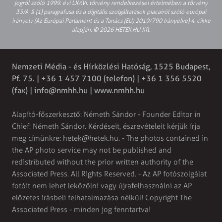
jogról szóló 1999. évi LXXVI. törvény rendelkezései értelmében a törvény
35/A. § (1) paragrafusa és a digitális szolgáltatások piacairól szóló európai
irányelv (Az Európai Parlament és a Tanács (EU) 2019/790 Irányelve) 4. cikke
alapján. © 2026 HETEK.HU Kft.
Nemzeti Média - és Hírközlési Hatóság, 1525 Budapest,
Pf. 75. | +36 1 457 7100 (telefon) | +36 1 356 5520
(fax) |
info@nmhh.hu
| www.nmhh.hu
Alapító-főszerkesztő: Németh Sándor - Founder Editor in
Chief: Németh Sándor. Kérdéseit, észrevételeit kérjük írja
meg címünkre:
hetek@hetek.hu
. - The photos contained in
the AP photo service may not be published and
redistributed without the prior written authority of the
Associated Press. All Rights Reserved. - Az AP fotószolgálat
fotóit nem lehet leközölni vagy újrafelhasználni az AP
előzetes írásbeli felhatalmazása nélkül! Copyright The
Associated Press - minden jog fenntartva!