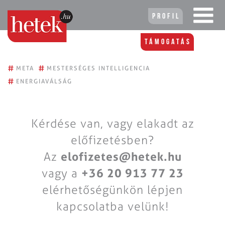
Profil
Támogatás
#
#
META
MESTERSÉGES INTELLIGENCIA
#
ENERGIAVÁLSÁG
Kérdése van, vagy elakadt az
előfizetésben?
Az
elofizetes@hetek.hu
vagy a
+36 20 913 77 23
elérhetőségünkön lépjen
kapcsolatba velünk!