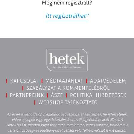
Még nem regisztrált?
Itt regisztrálhat
*
KAPCSOLAT
MÉDIAAJÁNLAT
ADATVÉDELEM
SZABÁLYZAT A KOMMENTELÉSRŐL
PARTNEREINK
ÁSZF
POLITIKAI HIRDETÉSEK
WEBSHOP TÁJÉKOZTATÓ
Az ezen a weboldalon megjelenő szövegek, grafikák, képek, hangfelvételek,
video anyagok vagy egyéb tartalmak szerzői jogvédelem alatt állnak. A
Hetek.hu Kft. minden jogot fenntart a tartalommal kapcsolatosan, beleértve a
tartalom szöveg- és adatbányászat céljára való felhasználását is – A szerzői