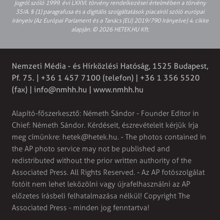
jogról szóló 1999. évi LXXVI. törvény rendelkezései értelmében a törvény
35/A. § (1) paragrafusa és a digitális szolgáltatások piacairól szóló európai
irányelv (Az Európai Parlament és a Tanács (EU) 2019/790 Irányelve) 4. cikke
alapján. © 2026 HETEK.HU Kft.
Nemzeti Média - és Hírközlési Hatóság, 1525 Budapest,
Pf. 75. | +36 1 457 7100 (telefon) | +36 1 356 5520
(fax) |
info@nmhh.hu
| www.nmhh.hu
Alapító-főszerkesztő: Németh Sándor - Founder Editor in
Chief: Németh Sándor. Kérdéseit, észrevételeit kérjük írja
meg címünkre:
hetek@hetek.hu
. - The photos contained in
the AP photo service may not be published and
redistributed without the prior written authority of the
Associated Press. All Rights Reserved. - Az AP fotószolgálat
fotóit nem lehet leközölni vagy újrafelhasználni az AP
előzetes írásbeli felhatalmazása nélkül! Copyright The
Associated Press - minden jog fenntartva!