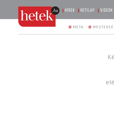
Hírek
Hetilap
Videók
#
#
META
MESTERSÉ
Ké
el