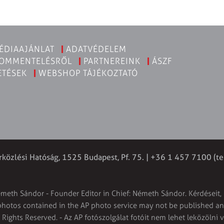
ÉDIAAJÁNLAT
ADATVÉDELEM
KOMMENTELÉSRŐL
PARTNEREINK
ÁSZF
ETÉSEK
WEBSHOP TÁJÉKOZTATÓ
rközlési Hatóság, 1525 Budapest, Pf. 75. | +36 1 457 7100 (te
émeth Sándor - Founder Editor in Chief: Németh Sándor. Kérdéseit, 
 photos contained in the AP photo service may not be published and
l Rights Reserved. - Az AP fotószolgálat fotóit nem lehet leközölni 