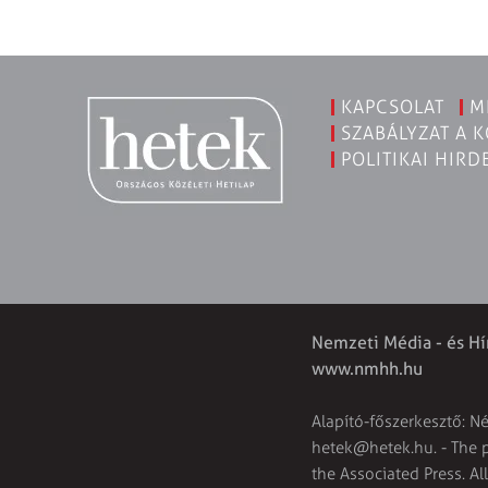
KAPCSOLAT
M
SZABÁLYZAT A 
POLITIKAI HIRD
Nemzeti Média - és Hí
www.nmhh.hu
Alapító-főszerkesztő: N
hetek@hetek.hu
. - The
the Associated Press. Al