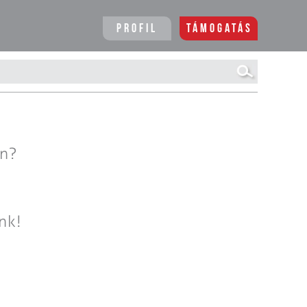
Profil
Támogatás
en?
nk!