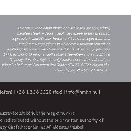
Az ezen a weboldalon megjelenő szövegek, grafikák, képek,
hangfelvételek, video anyagok vagy egyéb tartalmak szerzői
jogvédelem alatt állnak. A Hetek.hu Kft. minden jogot fenntart a
tartalommal kapcsolatosan, beleértve a tartalom szöveg- és
adatbányászat céljára való felhasználását is – A szerzői jogról szóló
1999. évi LXXVI. törvény rendelkezései értelmében a törvény 35/A. §
(1) paragrafusa és a digitális szolgáltatások piacairól szóló európai
irányelv (Az Európai Parlament és a Tanács (EU) 2019/790 Irányelve) 4.
cikke alapján. © 2026 HETEK.HU Kft.
lefon) | +36 1 356 5520 (fax) |
info@nmhh.hu
|
észrevételeit kérjük írja meg címünkre:
 redistributed without the prior written authority of
vagy újrafelhasználni az AP előzetes írásbeli