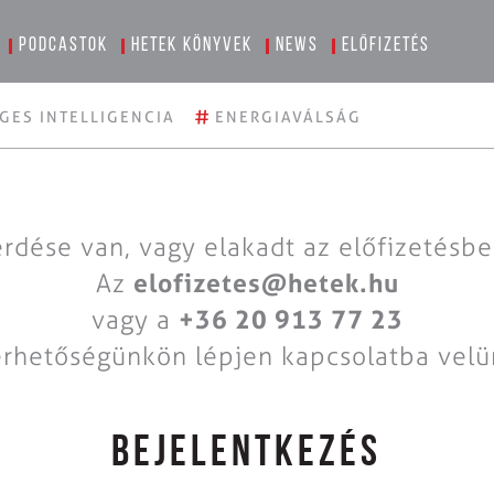
Podcastok
Hetek könyvek
News
Előfizetés
#
GES INTELLIGENCIA
ENERGIAVÁLSÁG
rdése van, vagy elakadt az előfizetésb
Az
elofizetes@hetek.hu
vagy a
+36 20 913 77 23
érhetőségünkön lépjen kapcsolatba velü
BEJELENTKEZÉS