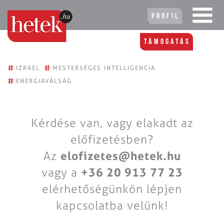
Profil
Támogatás
#
#
IZRAEL
MESTERSÉGES INTELLIGENCIA
#
ENERGIAVÁLSÁG
Kérdése van, vagy elakadt az
előfizetésben?
Az
elofizetes@hetek.hu
vagy a
+36 20 913 77 23
elérhetőségünkön lépjen
kapcsolatba velünk!