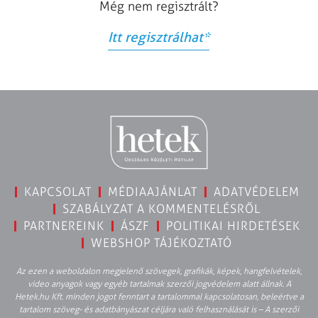
Még nem regisztrált?
Itt regisztrálhat
*
KAPCSOLAT
MÉDIAAJÁNLAT
ADATVÉDELEM
SZABÁLYZAT A KOMMENTELÉSRŐL
PARTNEREINK
ÁSZF
POLITIKAI HIRDETÉSEK
WEBSHOP TÁJÉKOZTATÓ
Az ezen a weboldalon megjelenő szövegek, grafikák, képek, hangfelvételek,
video anyagok vagy egyéb tartalmak szerzői jogvédelem alatt állnak. A
Hetek.hu Kft. minden jogot fenntart a tartalommal kapcsolatosan, beleértve a
tartalom szöveg- és adatbányászat céljára való felhasználását is – A szerzői