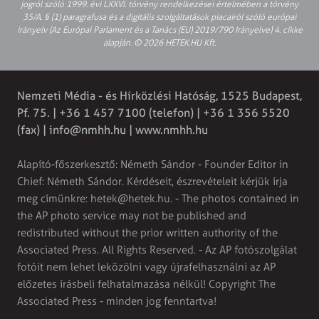
jogról szóló 1999. évi LXXVI. törvény rendelkezései értelmében a törvény
35/A. § (1) paragrafusa és a digitális szolgáltatások piacairól szóló európai
irányelv (Az Európai Parlament és a Tanács (EU) 2019/790 Irányelve) 4. cikke
alapján. © 2026 HETEK.HU Kft.
Nemzeti Média - és Hírközlési Hatóság, 1525 Budapest,
Pf. 75. | +36 1 457 7100 (telefon) | +36 1 356 5520
(fax) |
info@nmhh.hu
| www.nmhh.hu
Alapító-főszerkesztő: Németh Sándor - Founder Editor in
Chief: Németh Sándor. Kérdéseit, észrevételeit kérjük írja
meg címünkre:
hetek@hetek.hu
. - The photos contained in
the AP photo service may not be published and
redistributed without the prior written authority of the
Associated Press. All Rights Reserved. - Az AP fotószolgálat
fotóit nem lehet leközölni vagy újrafelhasználni az AP
előzetes írásbeli felhatalmazása nélkül! Copyright The
Associated Press - minden jog fenntartva!