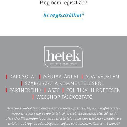
Még nem regisztrált?
Itt regisztrálhat
*
KAPCSOLAT
MÉDIAAJÁNLAT
ADATVÉDELEM
SZABÁLYZAT A KOMMENTELÉSRŐL
PARTNEREINK
ÁSZF
POLITIKAI HIRDETÉSEK
WEBSHOP TÁJÉKOZTATÓ
Az ezen a weboldalon megjelenő szövegek, grafikák, képek, hangfelvételek,
video anyagok vagy egyéb tartalmak szerzői jogvédelem alatt állnak. A
Hetek.hu Kft. minden jogot fenntart a tartalommal kapcsolatosan, beleértve a
tartalom szöveg- és adatbányászat céljára való felhasználását is – A szerzői