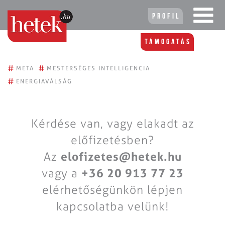
Profil
Támogatás
#
#
META
MESTERSÉGES INTELLIGENCIA
#
ENERGIAVÁLSÁG
Kérdése van, vagy elakadt az
előfizetésben?
Az
elofizetes@hetek.hu
vagy a
+36 20 913 77 23
elérhetőségünkön lépjen
kapcsolatba velünk!