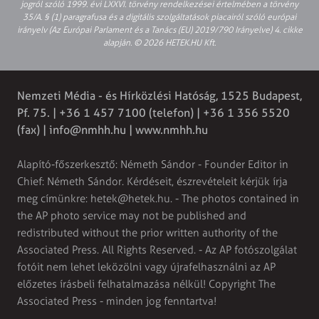
jogról szóló 1999. évi LXXVI. törvény rendelkezései értelmében a törvény
35/A. § (1) paragrafusa és a digitális szolgáltatások piacairól szóló európai
irányelv (Az Európai Parlament és a Tanács (EU) 2019/790 Irányelve) 4. cikke
alapján. © 2026 HETEK.HU Kft.
Nemzeti Média - és Hírközlési Hatóság, 1525 Budapest,
Pf. 75. | +36 1 457 7100 (telefon) | +36 1 356 5520
(fax) |
info@nmhh.hu
| www.nmhh.hu
Alapító-főszerkesztő: Németh Sándor - Founder Editor in
Chief: Németh Sándor. Kérdéseit, észrevételeit kérjük írja
meg címünkre:
hetek@hetek.hu
. - The photos contained in
the AP photo service may not be published and
redistributed without the prior written authority of the
Associated Press. All Rights Reserved. - Az AP fotószolgálat
fotóit nem lehet leközölni vagy újrafelhasználni az AP
előzetes írásbeli felhatalmazása nélkül! Copyright The
Associated Press - minden jog fenntartva!