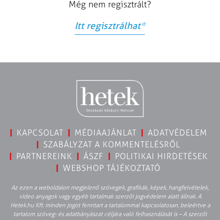
Még nem regisztrált?
Itt regisztrálhat
*
KAPCSOLAT
MÉDIAAJÁNLAT
ADATVÉDELEM
SZABÁLYZAT A KOMMENTELÉSRŐL
PARTNEREINK
ÁSZF
POLITIKAI HIRDETÉSEK
WEBSHOP TÁJÉKOZTATÓ
Az ezen a weboldalon megjelenő szövegek, grafikák, képek, hangfelvételek,
video anyagok vagy egyéb tartalmak szerzői jogvédelem alatt állnak. A
Hetek.hu Kft. minden jogot fenntart a tartalommal kapcsolatosan, beleértve a
tartalom szöveg- és adatbányászat céljára való felhasználását is – A szerzői