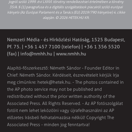
jogról szóló 1999. évi LXXVI. törvény rendelkezései értelmében a törvény
35/A. § (1) paragrafusa és a digitális szolgáltatások piacairól szóló európai
irányelv (Az Európai Parlament és a Tanács (EU) 2019/790 Irányelve) 4. cikke
alapján. © 2026 HETEK.HU Kft.
Nemzeti Média - és Hírközlési Hatóság, 1525 Budapest,
Pf. 75. | +36 1 457 7100 (telefon) | +36 1 356 5520
(fax) |
info@nmhh.hu
| www.nmhh.hu
Alapító-főszerkesztő: Németh Sándor - Founder Editor in
Chief: Németh Sándor. Kérdéseit, észrevételeit kérjük írja
meg címünkre:
hetek@hetek.hu
. - The photos contained in
the AP photo service may not be published and
redistributed without the prior written authority of the
Associated Press. All Rights Reserved. - Az AP fotószolgálat
fotóit nem lehet leközölni vagy újrafelhasználni az AP
előzetes írásbeli felhatalmazása nélkül! Copyright The
Associated Press - minden jog fenntartva!