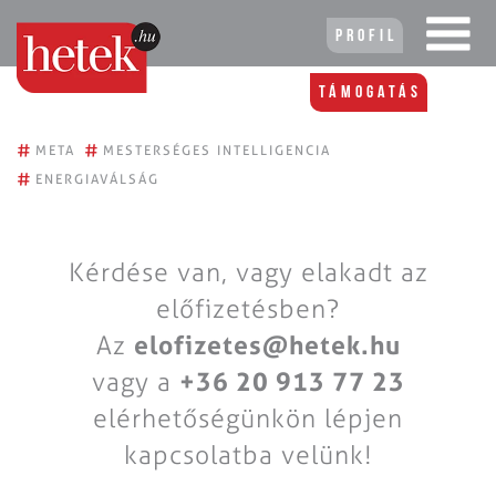
Profil
Támogatás
#
#
META
MESTERSÉGES INTELLIGENCIA
#
ENERGIAVÁLSÁG
Kérdése van, vagy elakadt az
előfizetésben?
Az
elofizetes@hetek.hu
vagy a
+36 20 913 77 23
elérhetőségünkön lépjen
kapcsolatba velünk!