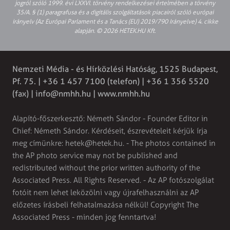
jogról szóló 1999. évi LXXVI. törvény rendelkezései értelmében a törvény
35/A. § (1) paragrafusa és a digitális szolgáltatások piacairól szóló európai
irányelv (Az Európai Parlament és a Tanács (EU) 2019/790 Irányelve) 4. cikke
alapján. © 2026 HETEK.HU Kft.
Nemzeti Média - és Hírközlési Hatóság, 1525 Budapest,
Pf. 75. | +36 1 457 7100 (telefon) | +36 1 356 5520
(fax) |
info@nmhh.hu
| www.nmhh.hu
Alapító-főszerkesztő: Németh Sándor - Founder Editor in
Chief: Németh Sándor. Kérdéseit, észrevételeit kérjük írja
meg címünkre:
hetek@hetek.hu
. - The photos contained in
the AP photo service may not be published and
redistributed without the prior written authority of the
Associated Press. All Rights Reserved. - Az AP fotószolgálat
fotóit nem lehet leközölni vagy újrafelhasználni az AP
előzetes írásbeli felhatalmazása nélkül! Copyright The
Associated Press - minden jog fenntartva!