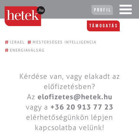
Profil
Támogatás
#
#
IZRAEL
MESTERSÉGES INTELLIGENCIA
#
ENERGIAVÁLSÁG
Kérdése van, vagy elakadt az
előfizetésben?
Az
elofizetes@hetek.hu
vagy a
+36 20 913 77 23
elérhetőségünkön lépjen
kapcsolatba velünk!