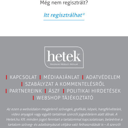
Még nem regisztrált?
Itt regisztrálhat
*
KAPCSOLAT
MÉDIAAJÁNLAT
ADATVÉDELEM
SZABÁLYZAT A KOMMENTELÉSRŐL
PARTNEREINK
ÁSZF
POLITIKAI HIRDETÉSEK
WEBSHOP TÁJÉKOZTATÓ
Az ezen a weboldalon megjelenő szövegek, grafikák, képek, hangfelvételek,
video anyagok vagy egyéb tartalmak szerzői jogvédelem alatt állnak. A
Hetek.hu Kft. minden jogot fenntart a tartalommal kapcsolatosan, beleértve a
tartalom szöveg- és adatbányászat céljára való felhasználását is – A szerzői