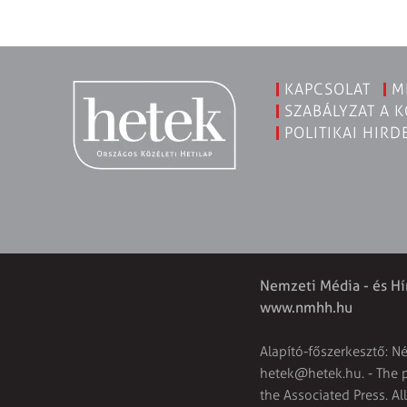
KAPCSOLAT
M
SZABÁLYZAT A 
POLITIKAI HIRD
Nemzeti Média - és Hí
www.nmhh.hu
Alapító-főszerkesztő: N
hetek@hetek.hu
. - The
the Associated Press. Al