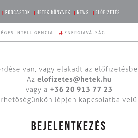
Podcastok
Hetek könyvek
News
Előfizetés
#
ÉGES INTELLIGENCIA
ENERGIAVÁLSÁG
rdése van, vagy elakadt az előfizetésb
Az
elofizetes@hetek.hu
vagy a
+36 20 913 77 23
érhetőségünkön lépjen kapcsolatba velü
BEJELENTKEZÉS