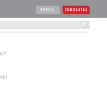
Profil
Támogatás
en?
nk!