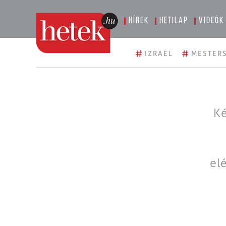
Hírek
Hetilap
Videók
#
#
IZRAEL
MESTERS
Ké
el