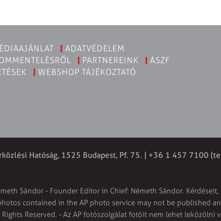
ÉDIAAJÁNLAT
ADATVÉDELEM
KOMMENTELÉSRŐL
PARTNEREINK
ÁSZF
ETÉSEK
WEBSHOP TÁJÉKOZTATÓ
rközlési Hatóság, 1525 Budapest, Pf. 75. | +36 1 457 7100 (te
émeth Sándor - Founder Editor in Chief: Németh Sándor. Kérdéseit, 
 photos contained in the AP photo service may not be published and
l Rights Reserved. - Az AP fotószolgálat fotóit nem lehet leközölni 