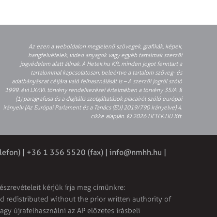
Az ezen a weboldalon megjelenő szövegek, grafikák, képek,
hangfelvételek, video anyagok vagy egyéb tartalmak szerzői
jogvédelem alatt állnak. A Hetek.hu Kft. minden jogot fenntart a
tartalommal kapcsolatosan, beleértve a tartalom szöveg- és
adatbányászat céljára való felhasználását is – A szerzői jogról szóló
1999. évi LXXVI. törvény rendelkezései értelmében a törvény 35/A. §
(1) paragrafusa és a digitális szolgáltatások piacairól szóló európai
irányelv (Az Európai Parlament és a Tanács (EU) 2019/790 Irányelve) 4.
cikke alapján. © 2026 HETEK.HU Kft.
lefon) | +36 1 356 5520 (fax) |
info@nmhh.hu
|
észrevételeit kérjük írja meg címünkre:
 redistributed without the prior written authority of
vagy újrafelhasználni az AP előzetes írásbeli