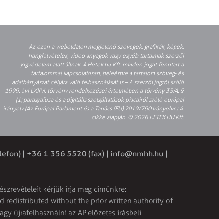
Az ezen a weboldalon megjelenő szövegek, grafikák, képek,
hangfelvételek, video anyagok vagy egyéb tartalmak szerzői
jogvédelem alatt állnak. A Hetek.hu Kft. minden jogot fenntart a
tartalommal kapcsolatosan, beleértve a tartalom szöveg- és
adatbányászat céljára való felhasználását is – A szerzői jogról szóló
1999. évi LXXVI. törvény rendelkezései értelmében a törvény 35/A. §
(1) paragrafusa és a digitális szolgáltatások piacairól szóló európai
irányelv (Az Európai Parlament és a Tanács (EU) 2019/790 Irányelve) 4.
cikke alapján. © 2026 HETEK.HU Kft.
lefon) | +36 1 356 5520 (fax) |
info@nmhh.hu
|
észrevételeit kérjük írja meg címünkre:
 redistributed without the prior written authority of
vagy újrafelhasználni az AP előzetes írásbeli