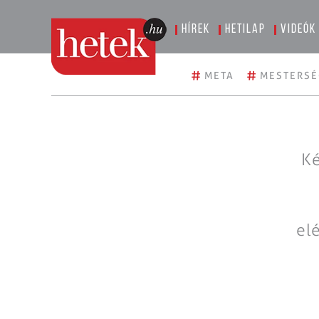
Hírek
Hetilap
Videók
#
#
META
MESTERSÉ
Ké
el