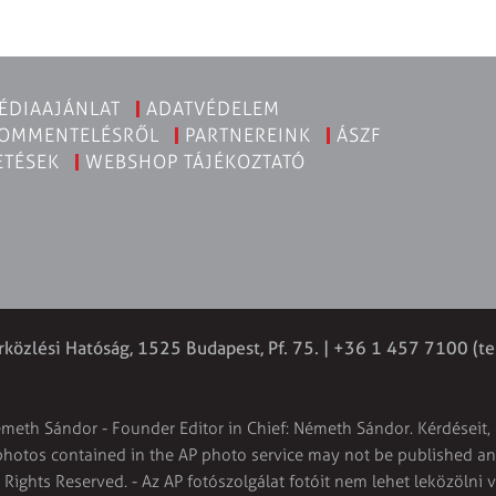
ÉDIAAJÁNLAT
ADATVÉDELEM
KOMMENTELÉSRŐL
PARTNEREINK
ÁSZF
ETÉSEK
WEBSHOP TÁJÉKOZTATÓ
rközlési Hatóság, 1525 Budapest, Pf. 75. | +36 1 457 7100 (te
émeth Sándor - Founder Editor in Chief: Németh Sándor. Kérdéseit, 
 photos contained in the AP photo service may not be published and
l Rights Reserved. - Az AP fotószolgálat fotóit nem lehet leközölni 