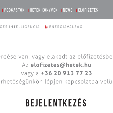
Podcastok
Hetek könyvek
News
Előfizetés
#
GES INTELLIGENCIA
ENERGIAVÁLSÁG
rdése van, vagy elakadt az előfizetésb
Az
elofizetes@hetek.hu
vagy a
+36 20 913 77 23
érhetőségünkön lépjen kapcsolatba velü
BEJELENTKEZÉS