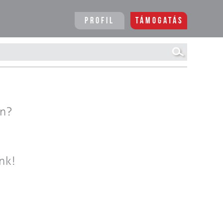
Profil
Támogatás
en?
nk!