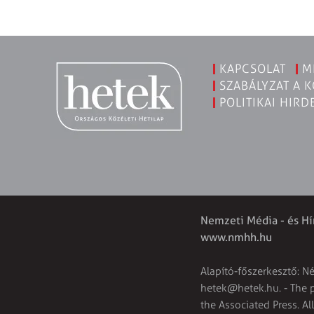
KAPCSOLAT
M
SZABÁLYZAT A 
POLITIKAI HIRD
Nemzeti Média - és Hí
www.nmhh.hu
Alapító-főszerkesztő: N
hetek@hetek.hu
. - The
the Associated Press. Al