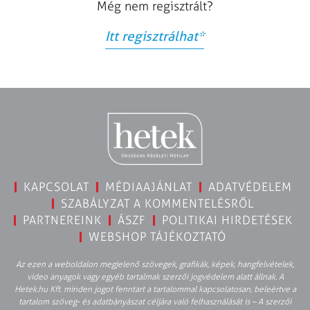
Még nem regisztrált?
Itt regisztrálhat
*
KAPCSOLAT
MÉDIAAJÁNLAT
ADATVÉDELEM
SZABÁLYZAT A KOMMENTELÉSRŐL
PARTNEREINK
ÁSZF
POLITIKAI HIRDETÉSEK
WEBSHOP TÁJÉKOZTATÓ
Az ezen a weboldalon megjelenő szövegek, grafikák, képek, hangfelvételek,
video anyagok vagy egyéb tartalmak szerzői jogvédelem alatt állnak. A
Hetek.hu Kft. minden jogot fenntart a tartalommal kapcsolatosan, beleértve a
tartalom szöveg- és adatbányászat céljára való felhasználását is – A szerzői