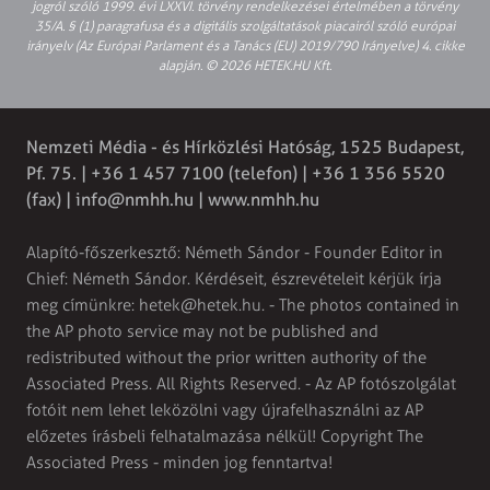
jogról szóló 1999. évi LXXVI. törvény rendelkezései értelmében a törvény
35/A. § (1) paragrafusa és a digitális szolgáltatások piacairól szóló európai
irányelv (Az Európai Parlament és a Tanács (EU) 2019/790 Irányelve) 4. cikke
alapján. © 2026 HETEK.HU Kft.
Nemzeti Média - és Hírközlési Hatóság, 1525 Budapest,
Pf. 75. | +36 1 457 7100 (telefon) | +36 1 356 5520
(fax) |
info@nmhh.hu
| www.nmhh.hu
Alapító-főszerkesztő: Németh Sándor - Founder Editor in
Chief: Németh Sándor. Kérdéseit, észrevételeit kérjük írja
meg címünkre:
hetek@hetek.hu
. - The photos contained in
the AP photo service may not be published and
redistributed without the prior written authority of the
Associated Press. All Rights Reserved. - Az AP fotószolgálat
fotóit nem lehet leközölni vagy újrafelhasználni az AP
előzetes írásbeli felhatalmazása nélkül! Copyright The
Associated Press - minden jog fenntartva!