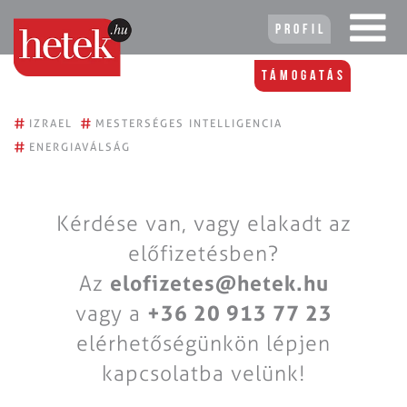
Profil
Támogatás
#
#
IZRAEL
MESTERSÉGES INTELLIGENCIA
#
ENERGIAVÁLSÁG
Kérdése van, vagy elakadt az
előfizetésben?
Az
elofizetes@hetek.hu
vagy a
+36 20 913 77 23
elérhetőségünkön lépjen
kapcsolatba velünk!