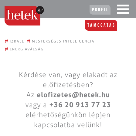
Profil
Támogatás
#
#
IZRAEL
MESTERSÉGES INTELLIGENCIA
#
ENERGIAVÁLSÁG
Kérdése van, vagy elakadt az
előfizetésben?
Az
elofizetes@hetek.hu
vagy a
+36 20 913 77 23
elérhetőségünkön lépjen
kapcsolatba velünk!