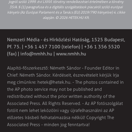
jogról szóló 1999. évi LXXVI. törvény rendelkezései értelmében a törvény
35/A. § (1) paragrafusa és a digitális szolgáltatások piacairól szóló európai
irányelv (Az Európai Parlament és a Tanács (EU) 2019/790 Irányelve) 4. cikke
alapján. © 2026 HETEK.HU Kft.
Nemzeti Média - és Hírközlési Hatóság, 1525 Budapest,
Pf. 75. | +36 1 457 7100 (telefon) | +36 1 356 5520
(fax) |
info@nmhh.hu
| www.nmhh.hu
Alapító-főszerkesztő: Németh Sándor - Founder Editor in
Chief: Németh Sándor. Kérdéseit, észrevételeit kérjük írja
meg címünkre:
hetek@hetek.hu
. - The photos contained in
the AP photo service may not be published and
redistributed without the prior written authority of the
Associated Press. All Rights Reserved. - Az AP fotószolgálat
fotóit nem lehet leközölni vagy újrafelhasználni az AP
előzetes írásbeli felhatalmazása nélkül! Copyright The
Associated Press - minden jog fenntartva!