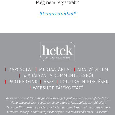
Még nem regisztrált?
Itt regisztrálhat
*
KAPCSOLAT
MÉDIAAJÁNLAT
ADATVÉDELEM
SZABÁLYZAT A KOMMENTELÉSRŐL
PARTNEREINK
ÁSZF
POLITIKAI HIRDETÉSEK
WEBSHOP TÁJÉKOZTATÓ
Az ezen a weboldalon megjelenő szövegek, grafikák, képek, hangfelvételek,
video anyagok vagy egyéb tartalmak szerzői jogvédelem alatt állnak. A
Hetek.hu Kft. minden jogot fenntart a tartalommal kapcsolatosan, beleértve a
tartalom szöveg- és adatbányászat céljára való felhasználását is – A szerzői