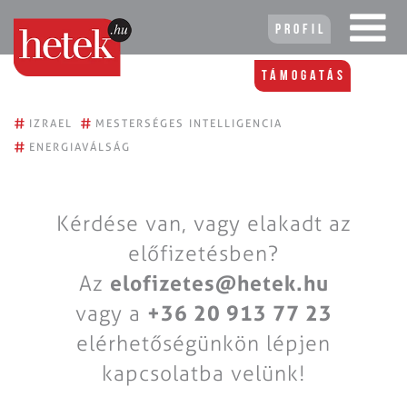
Profil
Támogatás
#
#
IZRAEL
MESTERSÉGES INTELLIGENCIA
#
ENERGIAVÁLSÁG
Kérdése van, vagy elakadt az
előfizetésben?
Az
elofizetes@hetek.hu
vagy a
+36 20 913 77 23
elérhetőségünkön lépjen
kapcsolatba velünk!