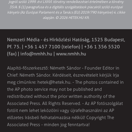
jogról szóló 1999. évi LXXVI. törvény rendelkezései értelmében a törvény
35/A. § (1) paragrafusa és a digitális szolgáltatások piacairól szóló európai
irányelv (Az Európai Parlament és a Tanács (EU) 2019/790 Irányelve) 4. cikke
alapján. © 2026 HETEK.HU Kft.
Nemzeti Média - és Hírközlési Hatóság, 1525 Budapest,
Pf. 75. | +36 1 457 7100 (telefon) | +36 1 356 5520
(fax) |
info@nmhh.hu
| www.nmhh.hu
Alapító-főszerkesztő: Németh Sándor - Founder Editor in
Chief: Németh Sándor. Kérdéseit, észrevételeit kérjük írja
meg címünkre:
hetek@hetek.hu
. - The photos contained in
the AP photo service may not be published and
redistributed without the prior written authority of the
Associated Press. All Rights Reserved. - Az AP fotószolgálat
fotóit nem lehet leközölni vagy újrafelhasználni az AP
előzetes írásbeli felhatalmazása nélkül! Copyright The
Associated Press - minden jog fenntartva!