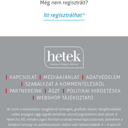
Még nem regisztrált?
Itt regisztrálhat
*
KAPCSOLAT
MÉDIAAJÁNLAT
ADATVÉDELEM
SZABÁLYZAT A KOMMENTELÉSRŐL
PARTNEREINK
ÁSZF
POLITIKAI HIRDETÉSEK
WEBSHOP TÁJÉKOZTATÓ
Az ezen a weboldalon megjelenő szövegek, grafikák, képek, hangfelvételek,
video anyagok vagy egyéb tartalmak szerzői jogvédelem alatt állnak. A
Hetek.hu Kft. minden jogot fenntart a tartalommal kapcsolatosan, beleértve a
tartalom szöveg- és adatbányászat céljára való felhasználását is – A szerzői