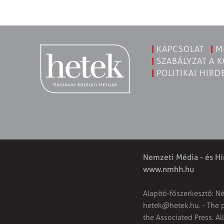
KAPCSOLAT
M
SZABÁLYZAT A 
POLITIKAI HIRD
Nemzeti Média - és Hí
www.nmhh.hu
Alapító-főszerkesztő: N
hetek@hetek.hu
. - The
the Associated Press. Al