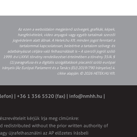
Az ezen a weboldalon megjelenő szövegek, grafikák, képek,
hangfelvételek, video anyagok vagy egyéb tartalmak szerzői
jogvédelem alatt állnak. A Hetek.hu Kft. minden jogot fenntart a
tartalommal kapcsolatosan, beleértve a tartalom szöveg- és
adatbányászat céljára való felhasználását is – A szerzői jogról szóló
1999. évi LXXVI. törvény rendelkezései értelmében a törvény 35/A. §
(1) paragrafusa és a digitális szolgáltatások piacairól szóló európai
irányelv (Az Európai Parlament és a Tanács (EU) 2019/790 Irányelve) 4.
cikke alapján. © 2026 HETEK.HU Kft.
lefon) | +36 1 356 5520 (fax) |
info@nmhh.hu
|
észrevételeit kérjük írja meg címünkre:
 redistributed without the prior written authority of
vagy újrafelhasználni az AP előzetes írásbeli