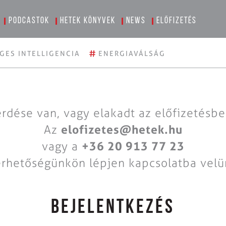
Podcastok
Hetek könyvek
News
Előfizetés
#
GES INTELLIGENCIA
ENERGIAVÁLSÁG
rdése van, vagy elakadt az előfizetésb
Az
elofizetes@hetek.hu
vagy a
+36 20 913 77 23
érhetőségünkön lépjen kapcsolatba velü
BEJELENTKEZÉS