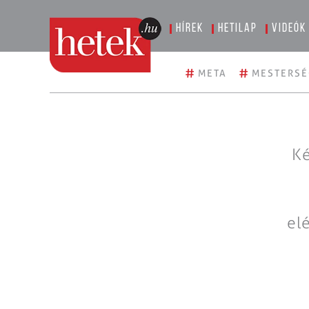
Hírek
Hetilap
Videók
#
#
META
MESTERSÉ
Ké
el