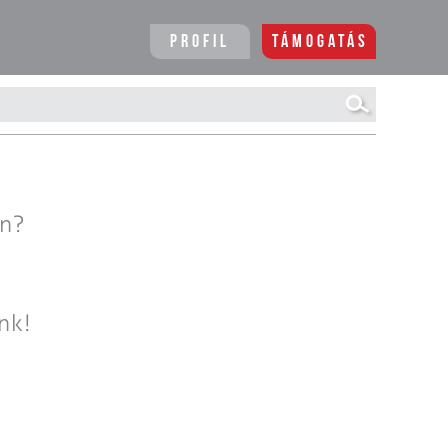
Profil
Támogatás
en?
nk!