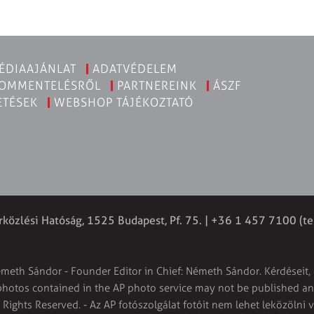
ÉDIAAJÁNLAT
ADATVÉDELEM
KOMMENTELÉSRŐL
PARTNEREINK
ÁSZF
ETÉSEK
WEBSHOP TÁJÉKOZTATÓ
rközlési Hatóság, 1525 Budapest, Pf. 75. | +36 1 457 7100 (te
émeth Sándor - Founder Editor in Chief: Németh Sándor. Kérdéseit, 
 photos contained in the AP photo service may not be published and
l Rights Reserved. - Az AP fotószolgálat fotóit nem lehet leközölni 