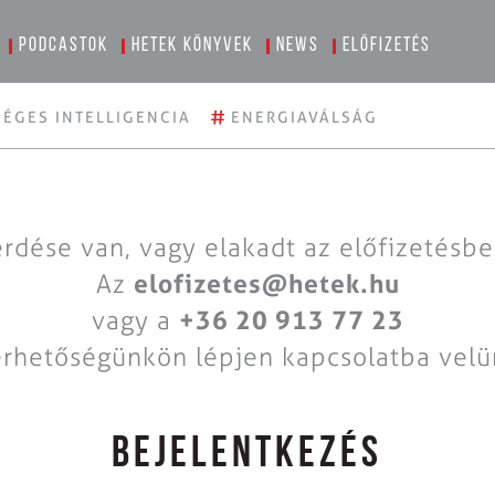
Podcastok
Hetek könyvek
News
Előfizetés
#
ÉGES INTELLIGENCIA
ENERGIAVÁLSÁG
rdése van, vagy elakadt az előfizetésb
Az
elofizetes@hetek.hu
vagy a
+36 20 913 77 23
érhetőségünkön lépjen kapcsolatba velü
BEJELENTKEZÉS