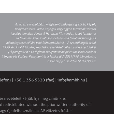
Az ezen a weboldalon megjelenő szövegek, grafikák, képek,
hangfelvételek, video anyagok vagy egyéb tartalmak szerzői
jogvédelem alatt állnak. A Hetek.hu Kft. minden jogot fenntart a
tartalommal kapcsolatosan, beleértve a tartalom szöveg- és
adatbányászat céljára való felhasználását is – A szerzői jogról szóló
1999. évi LXXVI. törvény rendelkezései értelmében a törvény 35/A. §
(1) paragrafusa és a digitális szolgáltatások piacairól szóló európai
irányelv (Az Európai Parlament és a Tanács (EU) 2019/790 Irányelve) 4.
cikke alapján. © 2026 HETEK.HU Kft.
lefon) | +36 1 356 5520 (fax) |
info@nmhh.hu
|
észrevételeit kérjük írja meg címünkre:
 redistributed without the prior written authority of
vagy újrafelhasználni az AP előzetes írásbeli