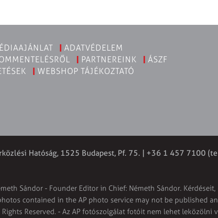
ÉDIAAJÁNLAT
ADATVÉDELEM
KOMMENTELÉSRŐL
PARTNEREINK
ÁSZF
ETÉSEK
WEBSHOP TÁJÉKOZTATÓ
rközlési Hatóság, 1525 Budapest, Pf. 75. | +36 1 457 7100 (te
émeth Sándor - Founder Editor in Chief: Németh Sándor. Kérdéseit, 
 photos contained in the AP photo service may not be published and
l Rights Reserved. - Az AP fotószolgálat fotóit nem lehet leközölni 