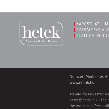
KAPCSOLAT
M
SZABÁLYZAT A 
POLITIKAI HIRD
Nemzeti Média - és Hí
www.nmhh.hu
Alapító-főszerkesztő: N
hetek@hetek.hu
. - The
the Associated Press. Al