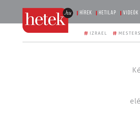
Hírek
Hetilap
Videók
#
#
IZRAEL
MESTERS
Ké
el