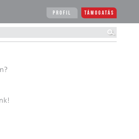
Profil
Támogatás
en?
nk!