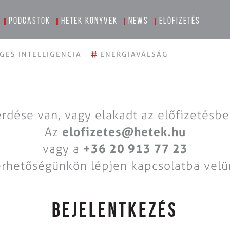
Podcastok
Hetek könyvek
News
Előfizetés
#
GES INTELLIGENCIA
ENERGIAVÁLSÁG
rdése van, vagy elakadt az előfizetésb
Az
elofizetes@hetek.hu
vagy a
+36 20 913 77 23
érhetőségünkön lépjen kapcsolatba velü
BEJELENTKEZÉS