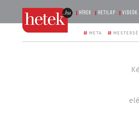
Hírek
Hetilap
Videók
#
#
META
MESTERSÉ
Ké
el