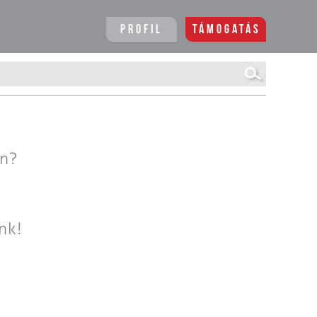
Profil
Támogatás
en?
nk!