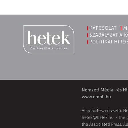
KAPCSOLAT
M
SZABÁLYZAT A 
POLITIKAI HIRD
Nemzeti Média - és Hí
www.nmhh.hu
Alapító-főszerkesztő: N
hetek@hetek.hu
. - The
the Associated Press. Al