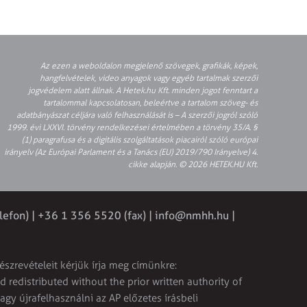
Az ezen a weboldalon megjelenő szövegek, grafikák, képek,
hangfelvételek, video anyagok vagy egyéb tartalmak szerzői
jogvédelem alatt állnak. A Hetek.hu Kft. minden jogot fenntart a
tartalommal kapcsolatosan, beleértve a tartalom szöveg- és
adatbányászat céljára való felhasználását is – A szerzői jogról szóló
1999. évi LXXVI. törvény rendelkezései értelmében a törvény 35/A. §
(1) paragrafusa és a digitális szolgáltatások piacairól szóló európai
irányelv (Az Európai Parlament és a Tanács (EU) 2019/790 Irányelve) 4.
cikke alapján. © 2026 HETEK.HU Kft.
lefon) | +36 1 356 5520 (fax) |
info@nmhh.hu
|
észrevételeit kérjük írja meg címünkre:
 redistributed without the prior written authority of
vagy újrafelhasználni az AP előzetes írásbeli