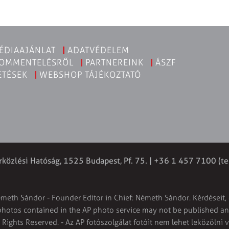
ÉDIAAJÁNLAT
ADATVÉDELEM
KOMMENTELÉSRŐL
PARTNEREINK
ÁSZF
ETÉSEK
WEBSHOP TÁJÉKOZTATÓ
rközlési Hatóság, 1525 Budapest, Pf. 75. | +36 1 457 7100 (te
émeth Sándor - Founder Editor in Chief: Németh Sándor. Kérdéseit, 
 photos contained in the AP photo service may not be published and
l Rights Reserved. - Az AP fotószolgálat fotóit nem lehet leközölni 