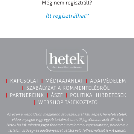
Még nem regisztrált?
Itt regisztrálhat
*
KAPCSOLAT
MÉDIAAJÁNLAT
ADATVÉDELEM
SZABÁLYZAT A KOMMENTELÉSRŐL
PARTNEREINK
ÁSZF
POLITIKAI HIRDETÉSEK
WEBSHOP TÁJÉKOZTATÓ
Az ezen a weboldalon megjelenő szövegek, grafikák, képek, hangfelvételek,
video anyagok vagy egyéb tartalmak szerzői jogvédelem alatt állnak. A
Hetek.hu Kft. minden jogot fenntart a tartalommal kapcsolatosan, beleértve a
tartalom szöveg- és adatbányászat céljára való felhasználását is – A szerzői