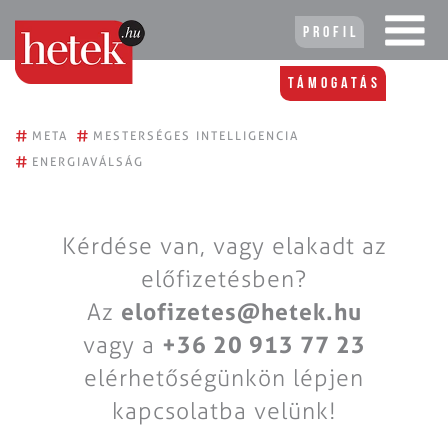
Profil
Támogatás
#
#
META
MESTERSÉGES INTELLIGENCIA
#
ENERGIAVÁLSÁG
Kérdése van, vagy elakadt az
előfizetésben?
Az
elofizetes@hetek.hu
vagy a
+36 20 913 77 23
elérhetőségünkön lépjen
kapcsolatba velünk!