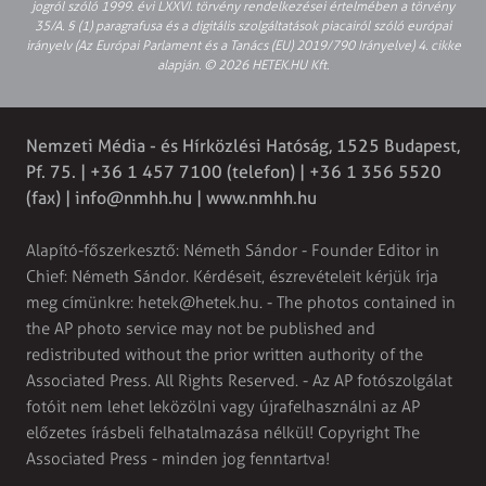
jogról szóló 1999. évi LXXVI. törvény rendelkezései értelmében a törvény
35/A. § (1) paragrafusa és a digitális szolgáltatások piacairól szóló európai
irányelv (Az Európai Parlament és a Tanács (EU) 2019/790 Irányelve) 4. cikke
alapján. © 2026 HETEK.HU Kft.
Nemzeti Média - és Hírközlési Hatóság, 1525 Budapest,
Pf. 75. | +36 1 457 7100 (telefon) | +36 1 356 5520
(fax) |
info@nmhh.hu
| www.nmhh.hu
Alapító-főszerkesztő: Németh Sándor - Founder Editor in
Chief: Németh Sándor. Kérdéseit, észrevételeit kérjük írja
meg címünkre:
hetek@hetek.hu
. - The photos contained in
the AP photo service may not be published and
redistributed without the prior written authority of the
Associated Press. All Rights Reserved. - Az AP fotószolgálat
fotóit nem lehet leközölni vagy újrafelhasználni az AP
előzetes írásbeli felhatalmazása nélkül! Copyright The
Associated Press - minden jog fenntartva!