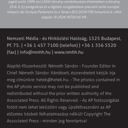
jogról szóló 1999. évi LXXVI. törvény rendelkezései értelmében a törvény
35/A. § (1) paragrafusa és a digitális szolgáltatások piacairól szóló európai
irányelv (Az Európai Parlament és a Tanács (EU) 2019/790 Irányelve) 4. cikke
alapján. © 2026 HETEK.HU Kft.
Nemzeti Média - és Hírközlési Hatóság, 1525 Budapest,
Pf. 75. | +36 1 457 7100 (telefon) | +36 1 356 5520
(fax) |
info@nmhh.hu
| www.nmhh.hu
Alapító-főszerkesztő: Németh Sándor - Founder Editor in
Chief: Németh Sándor. Kérdéseit, észrevételeit kérjük írja
meg címünkre:
hetek@hetek.hu
. - The photos contained in
the AP photo service may not be published and
redistributed without the prior written authority of the
Associated Press. All Rights Reserved. - Az AP fotószolgálat
fotóit nem lehet leközölni vagy újrafelhasználni az AP
előzetes írásbeli felhatalmazása nélkül! Copyright The
Associated Press - minden jog fenntartva!