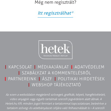
Még nem regisztrált?
Itt regisztrálhat
*
KAPCSOLAT
MÉDIAAJÁNLAT
ADATVÉDELEM
SZABÁLYZAT A KOMMENTELÉSRŐL
PARTNEREINK
ÁSZF
POLITIKAI HIRDETÉSEK
WEBSHOP TÁJÉKOZTATÓ
Az ezen a weboldalon megjelenő szövegek, grafikák, képek, hangfelvételek,
video anyagok vagy egyéb tartalmak szerzői jogvédelem alatt állnak. A
Hetek.hu Kft. minden jogot fenntart a tartalommal kapcsolatosan, beleértve a
tartalom szöveg- és adatbányászat céljára való felhasználását is – A szerzői