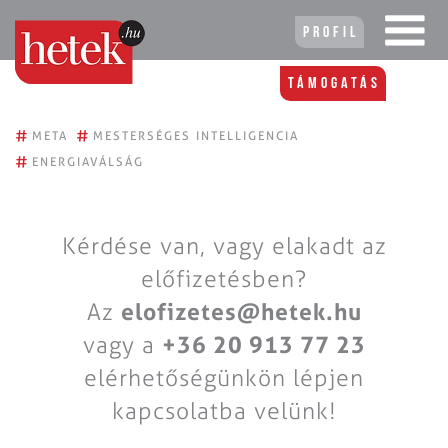
Profil
Támogatás
#
#
META
MESTERSÉGES INTELLIGENCIA
#
ENERGIAVÁLSÁG
Kérdése van, vagy elakadt az
előfizetésben?
Az
elofizetes@hetek.hu
vagy a
+36 20 913 77 23
elérhetőségünkön lépjen
kapcsolatba velünk!