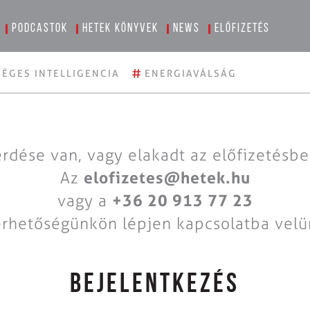
Podcastok
Hetek könyvek
News
Előfizetés
#
ÉGES INTELLIGENCIA
ENERGIAVÁLSÁG
rdése van, vagy elakadt az előfizetésb
Az
elofizetes@hetek.hu
vagy a
+36 20 913 77 23
érhetőségünkön lépjen kapcsolatba velü
BEJELENTKEZÉS