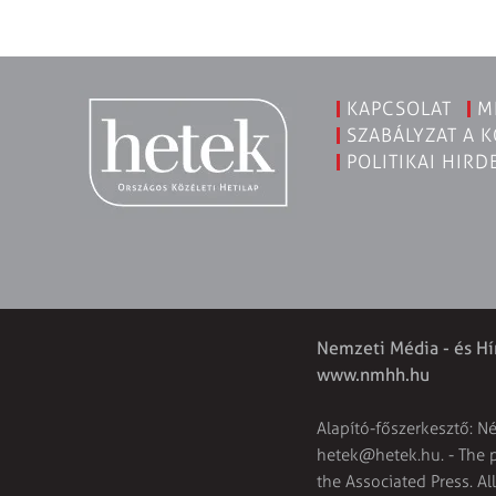
KAPCSOLAT
M
SZABÁLYZAT A 
POLITIKAI HIRD
Nemzeti Média - és Hí
www.nmhh.hu
Alapító-főszerkesztő: N
hetek@hetek.hu
. - The
the Associated Press. Al