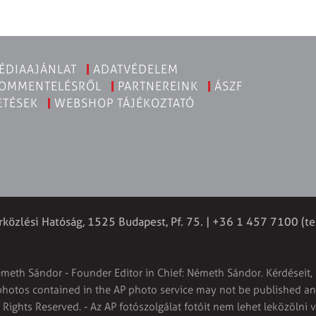
ÉDIAAJÁNLAT
ADATVÉDELEM
KOMMENTELÉSRŐL
PARTNEREINK
ÁSZF
ETÉSEK
WEBSHOP TÁJÉKOZTATÓ
rközlési Hatóság, 1525 Budapest, Pf. 75. | +36 1 457 7100 (te
émeth Sándor - Founder Editor in Chief: Németh Sándor. Kérdéseit, 
 photos contained in the AP photo service may not be published and
l Rights Reserved. - Az AP fotószolgálat fotóit nem lehet leközölni 