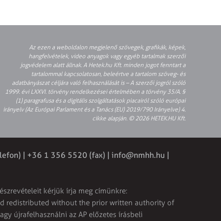
Az ezen a weboldalon megjelenő szövegek, grafikák, képek,
hangfelvételek, video anyagok vagy egyéb tartalmak szerzői
jogvédelem alatt állnak. A Hetek.hu Kft. minden jogot fenntart a
tartalommal kapcsolatosan, beleértve a tartalom szöveg- és
adatbányászat céljára való felhasználását is – A szerzői jogról szóló
1999. évi LXXVI. törvény rendelkezései értelmében a törvény 35/A. §
(1) paragrafusa és a digitális szolgáltatások piacairól szóló európai
irányelv (Az Európai Parlament és a Tanács (EU) 2019/790 Irányelve) 4.
cikke alapján. © 2026 HETEK.HU Kft.
lefon) | +36 1 356 5520 (fax) |
info@nmhh.hu
|
észrevételeit kérjük írja meg címünkre:
 redistributed without the prior written authority of
vagy újrafelhasználni az AP előzetes írásbeli