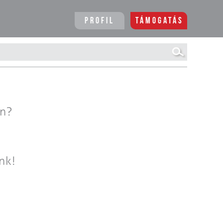
Profil
Támogatás
en?
nk!