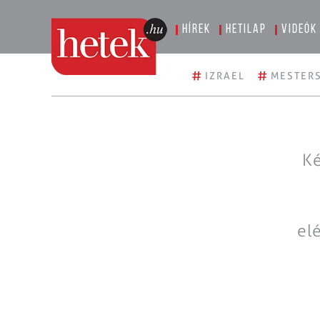
Hírek
Hetilap
Videók
#
#
IZRAEL
MESTERS
Ké
el