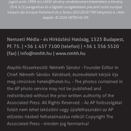
jogról szóló 1999. évi LXXVI. törvény rendelkezései értelmében a törvény
35/A. § (1) paragrafusa és a digitális szolgáltatások piacairól szóló európai
irányelv (Az Európai Parlament és a Tanács (EU) 2019/790 Irányelve) 4. cikke
alapján. © 2026 HETEK.HU Kft.
Nemzeti Média - és Hírközlési Hatóság, 1525 Budapest,
Pf. 75. | +36 1 457 7100 (telefon) | +36 1 356 5520
(fax) |
info@nmhh.hu
| www.nmhh.hu
Alapító-főszerkesztő: Németh Sándor - Founder Editor in
Chief: Németh Sándor. Kérdéseit, észrevételeit kérjük írja
meg címünkre:
hetek@hetek.hu
. - The photos contained in
the AP photo service may not be published and
redistributed without the prior written authority of the
Associated Press. All Rights Reserved. - Az AP fotószolgálat
fotóit nem lehet leközölni vagy újrafelhasználni az AP
előzetes írásbeli felhatalmazása nélkül! Copyright The
Associated Press - minden jog fenntartva!