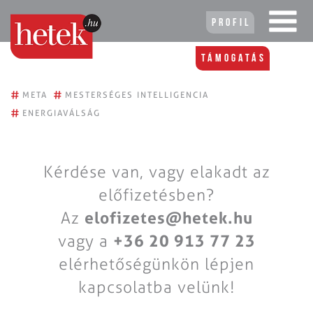
Profil
Támogatás
#
#
META
MESTERSÉGES INTELLIGENCIA
#
ENERGIAVÁLSÁG
Kérdése van, vagy elakadt az
előfizetésben?
Az
elofizetes@hetek.hu
vagy a
+36 20 913 77 23
elérhetőségünkön lépjen
kapcsolatba velünk!