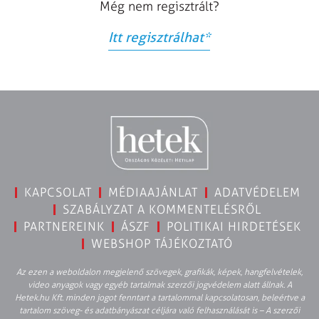
Még nem regisztrált?
Itt regisztrálhat
*
KAPCSOLAT
MÉDIAAJÁNLAT
ADATVÉDELEM
SZABÁLYZAT A KOMMENTELÉSRŐL
PARTNEREINK
ÁSZF
POLITIKAI HIRDETÉSEK
WEBSHOP TÁJÉKOZTATÓ
Az ezen a weboldalon megjelenő szövegek, grafikák, képek, hangfelvételek,
video anyagok vagy egyéb tartalmak szerzői jogvédelem alatt állnak. A
Hetek.hu Kft. minden jogot fenntart a tartalommal kapcsolatosan, beleértve a
tartalom szöveg- és adatbányászat céljára való felhasználását is – A szerzői