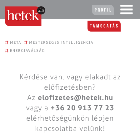
Profil
Támogatás
#
#
META
MESTERSÉGES INTELLIGENCIA
#
ENERGIAVÁLSÁG
Kérdése van, vagy elakadt az
előfizetésben?
Az
elofizetes@hetek.hu
vagy a
+36 20 913 77 23
elérhetőségünkön lépjen
kapcsolatba velünk!