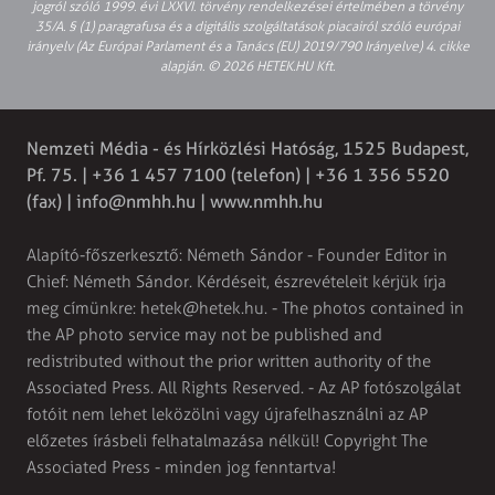
jogról szóló 1999. évi LXXVI. törvény rendelkezései értelmében a törvény
35/A. § (1) paragrafusa és a digitális szolgáltatások piacairól szóló európai
irányelv (Az Európai Parlament és a Tanács (EU) 2019/790 Irányelve) 4. cikke
alapján. © 2026 HETEK.HU Kft.
Nemzeti Média - és Hírközlési Hatóság, 1525 Budapest,
Pf. 75. | +36 1 457 7100 (telefon) | +36 1 356 5520
(fax) |
info@nmhh.hu
| www.nmhh.hu
Alapító-főszerkesztő: Németh Sándor - Founder Editor in
Chief: Németh Sándor. Kérdéseit, észrevételeit kérjük írja
meg címünkre:
hetek@hetek.hu
. - The photos contained in
the AP photo service may not be published and
redistributed without the prior written authority of the
Associated Press. All Rights Reserved. - Az AP fotószolgálat
fotóit nem lehet leközölni vagy újrafelhasználni az AP
előzetes írásbeli felhatalmazása nélkül! Copyright The
Associated Press - minden jog fenntartva!