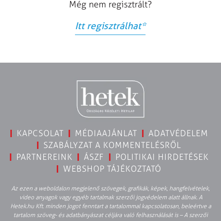
Még nem regisztrált?
Itt regisztrálhat
*
KAPCSOLAT
MÉDIAAJÁNLAT
ADATVÉDELEM
SZABÁLYZAT A KOMMENTELÉSRŐL
PARTNEREINK
ÁSZF
POLITIKAI HIRDETÉSEK
WEBSHOP TÁJÉKOZTATÓ
Az ezen a weboldalon megjelenő szövegek, grafikák, képek, hangfelvételek,
video anyagok vagy egyéb tartalmak szerzői jogvédelem alatt állnak. A
Hetek.hu Kft. minden jogot fenntart a tartalommal kapcsolatosan, beleértve a
tartalom szöveg- és adatbányászat céljára való felhasználását is – A szerzői