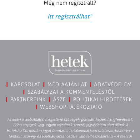
Még nem regisztrált?
Itt regisztrálhat
*
KAPCSOLAT
MÉDIAAJÁNLAT
ADATVÉDELEM
SZABÁLYZAT A KOMMENTELÉSRŐL
PARTNEREINK
ÁSZF
POLITIKAI HIRDETÉSEK
WEBSHOP TÁJÉKOZTATÓ
Az ezen a weboldalon megjelenő szövegek, grafikák, képek, hangfelvételek,
video anyagok vagy egyéb tartalmak szerzői jogvédelem alatt állnak. A
Hetek.hu Kft. minden jogot fenntart a tartalommal kapcsolatosan, beleértve a
tartalom szöveg- és adatbányászat céljára való felhasználását is – A szerzői