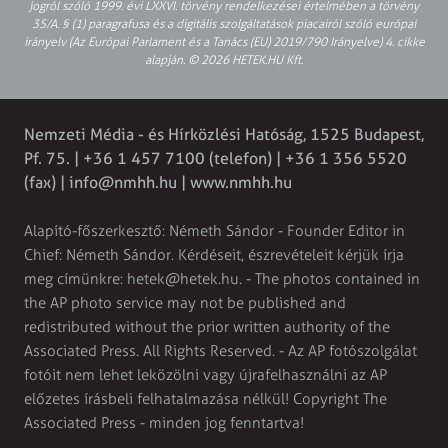
jogról szóló 1999. évi LXXVI. törvény rendelkezései értelmében a törvény
35/A. § (1) paragrafusa és a digitális szolgáltatások piacairól szóló európai
irányelv (Az Európai Parlament és a Tanács (EU) 2019/790 Irányelve) 4. cikke
alapján. © 2026 HETEK.HU Kft.
Nemzeti Média - és Hírközlési Hatóság, 1525 Budapest,
Pf. 75. | +36 1 457 7100 (telefon) | +36 1 356 5520
(fax) |
info@nmhh.hu
| www.nmhh.hu
Alapító-főszerkesztő: Németh Sándor - Founder Editor in
Chief: Németh Sándor. Kérdéseit, észrevételeit kérjük írja
meg címünkre:
hetek@hetek.hu
. - The photos contained in
the AP photo service may not be published and
redistributed without the prior written authority of the
Associated Press. All Rights Reserved. - Az AP fotószolgálat
fotóit nem lehet leközölni vagy újrafelhasználni az AP
előzetes írásbeli felhatalmazása nélkül! Copyright The
Associated Press - minden jog fenntartva!