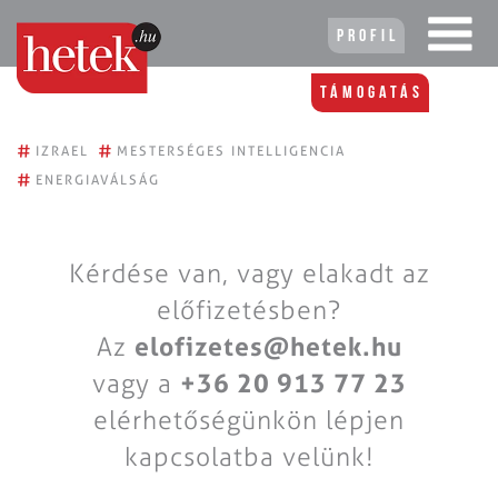
Profil
Támogatás
#
#
IZRAEL
MESTERSÉGES INTELLIGENCIA
#
ENERGIAVÁLSÁG
Kérdése van, vagy elakadt az
előfizetésben?
Az
elofizetes@hetek.hu
vagy a
+36 20 913 77 23
elérhetőségünkön lépjen
kapcsolatba velünk!