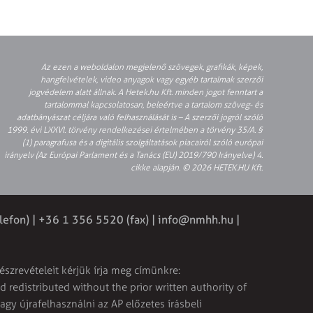
Az ezen a weboldalon megjelenő szövegek, grafikák, képek,
hangfelvételek, video anyagok vagy egyéb tartalmak szerzői
jogvédelem alatt állnak. A Hetek.hu Kft. minden jogot fenntart a
tartalommal kapcsolatosan, beleértve a tartalom szöveg- és
adatbányászat céljára való felhasználását is – A szerzői jogról szóló
1999. évi LXXVI. törvény rendelkezései értelmében a törvény 35/A. §
(1) paragrafusa és a digitális szolgáltatások piacairól szóló európai
irányelv (Az Európai Parlament és a Tanács (EU) 2019/790 Irányelve) 4.
cikke alapján. © 2026 HETEK.HU Kft.
lefon) | +36 1 356 5520 (fax) |
info@nmhh.hu
|
észrevételeit kérjük írja meg címünkre:
 redistributed without the prior written authority of
vagy újrafelhasználni az AP előzetes írásbeli