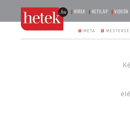
Hírek
Hetilap
Videók
#
#
META
MESTERSÉ
Ké
el