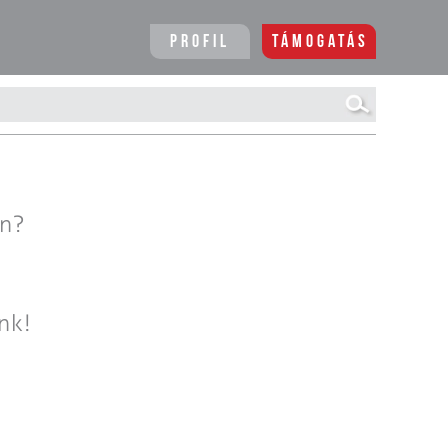
Profil
Támogatás
en?
nk!