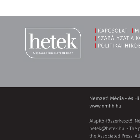
KAPCSOLAT
M
SZABÁLYZAT A 
POLITIKAI HIRD
Nemzeti Média - és Hí
www.nmhh.hu
Alapító-főszerkesztő: N
hetek@hetek.hu
. - The
the Associated Press. Al