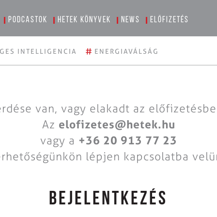
Podcastok
Hetek könyvek
News
Előfizetés
#
GES INTELLIGENCIA
ENERGIAVÁLSÁG
rdése van, vagy elakadt az előfizetésb
Az
elofizetes@hetek.hu
vagy a
+36 20 913 77 23
érhetőségünkön lépjen kapcsolatba velü
BEJELENTKEZÉS