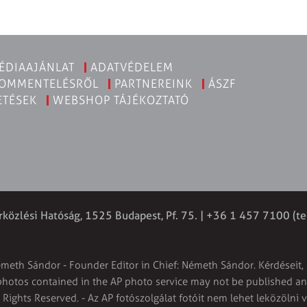
ÉDIAAJÁNLAT
ADATVÉDELEM
KOMMENTELÉSRŐL
PARTNEREINK
ÁSZF
ETÉSEK
WEBSHOP TÁJÉKOZTATÓ
rközlési Hatóság, 1525 Budapest, Pf. 75. | +36 1 457 7100 (te
émeth Sándor - Founder Editor in Chief: Németh Sándor. Kérdéseit, 
 photos contained in the AP photo service may not be published and
l Rights Reserved. - Az AP fotószolgálat fotóit nem lehet leközölni 