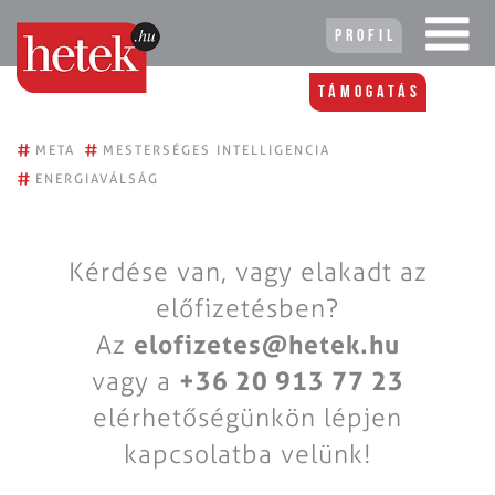
Profil
Támogatás
#
#
META
MESTERSÉGES INTELLIGENCIA
#
ENERGIAVÁLSÁG
Kérdése van, vagy elakadt az
előfizetésben?
Az
elofizetes@hetek.hu
vagy a
+36 20 913 77 23
elérhetőségünkön lépjen
kapcsolatba velünk!