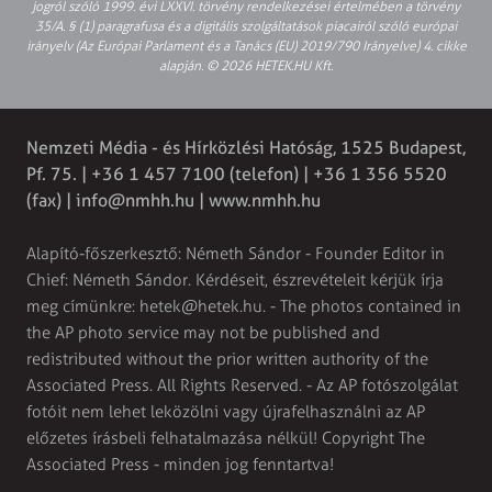
jogról szóló 1999. évi LXXVI. törvény rendelkezései értelmében a törvény
35/A. § (1) paragrafusa és a digitális szolgáltatások piacairól szóló európai
irányelv (Az Európai Parlament és a Tanács (EU) 2019/790 Irányelve) 4. cikke
alapján. © 2026 HETEK.HU Kft.
Nemzeti Média - és Hírközlési Hatóság, 1525 Budapest,
Pf. 75. | +36 1 457 7100 (telefon) | +36 1 356 5520
(fax) |
info@nmhh.hu
| www.nmhh.hu
Alapító-főszerkesztő: Németh Sándor - Founder Editor in
Chief: Németh Sándor. Kérdéseit, észrevételeit kérjük írja
meg címünkre:
hetek@hetek.hu
. - The photos contained in
the AP photo service may not be published and
redistributed without the prior written authority of the
Associated Press. All Rights Reserved. - Az AP fotószolgálat
fotóit nem lehet leközölni vagy újrafelhasználni az AP
előzetes írásbeli felhatalmazása nélkül! Copyright The
Associated Press - minden jog fenntartva!