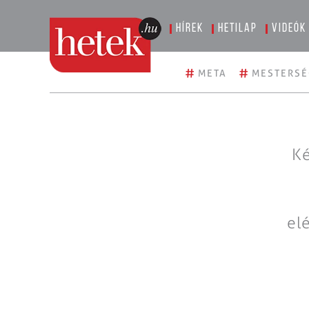
Hírek
Hetilap
Videók
#
#
META
MESTERSÉ
Ké
el