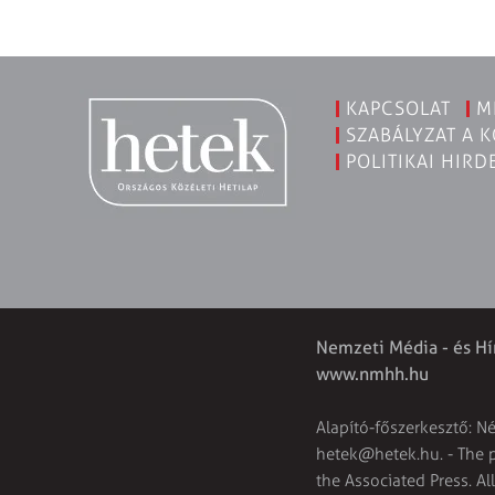
KAPCSOLAT
M
SZABÁLYZAT A 
POLITIKAI HIRD
Nemzeti Média - és Hí
www.nmhh.hu
Alapító-főszerkesztő: N
hetek@hetek.hu
. - The
the Associated Press. Al