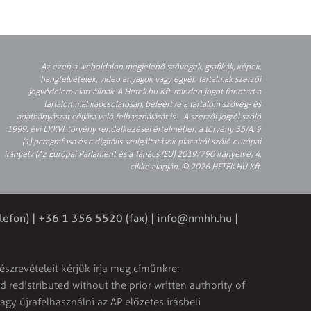
Az ezen a weboldalon megjelenő szövegek, grafikák, képek,
hangfelvételek, video anyagok vagy egyéb tartalmak szerzői
jogvédelem alatt állnak. A Hetek.hu Kft. minden jogot fenntart a
tartalommal kapcsolatosan, beleértve a tartalom szöveg- és
adatbányászat céljára való felhasználását is – A szerzői jogról szóló
1999. évi LXXVI. törvény rendelkezései értelmében a törvény 35/A. §
(1) paragrafusa és a digitális szolgáltatások piacairól szóló európai
irányelv (Az Európai Parlament és a Tanács (EU) 2019/790 Irányelve) 4.
cikke alapján. © 2026 HETEK.HU Kft.
lefon) | +36 1 356 5520 (fax) |
info@nmhh.hu
|
észrevételeit kérjük írja meg címünkre:
 redistributed without the prior written authority of
vagy újrafelhasználni az AP előzetes írásbeli