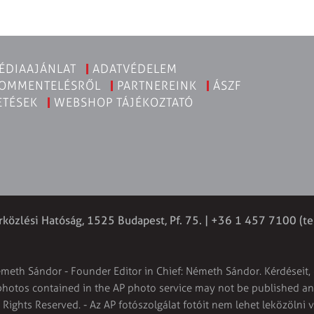
ÉDIAAJÁNLAT
ADATVÉDELEM
KOMMENTELÉSRŐL
PARTNEREINK
ÁSZF
ETÉSEK
WEBSHOP TÁJÉKOZTATÓ
rközlési Hatóság, 1525 Budapest, Pf. 75. | +36 1 457 7100 (te
émeth Sándor - Founder Editor in Chief: Németh Sándor. Kérdéseit, 
 photos contained in the AP photo service may not be published and
l Rights Reserved. - Az AP fotószolgálat fotóit nem lehet leközölni 