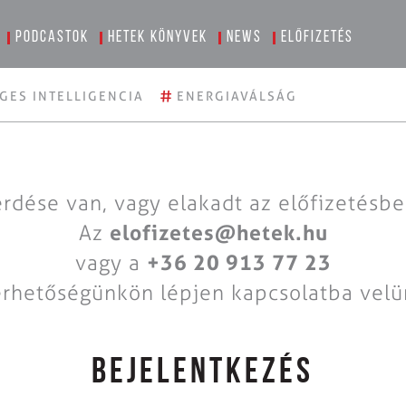
Podcastok
Hetek könyvek
News
Előfizetés
#
GES INTELLIGENCIA
ENERGIAVÁLSÁG
rdése van, vagy elakadt az előfizetésb
Az
elofizetes@hetek.hu
vagy a
+36 20 913 77 23
érhetőségünkön lépjen kapcsolatba velü
BEJELENTKEZÉS