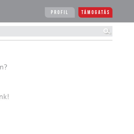
Profil
Támogatás
en?
nk!