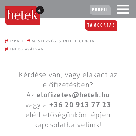
Profil
Támogatás
#
#
IZRAEL
MESTERSÉGES INTELLIGENCIA
#
ENERGIAVÁLSÁG
Kérdése van, vagy elakadt az
előfizetésben?
Az
elofizetes@hetek.hu
vagy a
+36 20 913 77 23
elérhetőségünkön lépjen
kapcsolatba velünk!