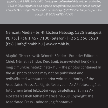
jogról szóló 1999. évi LXXVI. törvény rendelkezései értelmében a törvény
35/A. § (1) paragrafusa és a digitális szolgáltatások piacairól szóló európai
irányelv (Az Európai Parlament és a Tanács (EU) 2019/790 Irányelve) 4. cikke
alapján. © 2026 HETEK.HU Kft.
Nemzeti Média - és Hírközlési Hatóság, 1525 Budapest,
Pf. 75. | +36 1 457 7100 (telefon) | +36 1 356 5520
(fax) |
info@nmhh.hu
| www.nmhh.hu
Alapító-főszerkesztő: Németh Sándor - Founder Editor in
Chief: Németh Sándor. Kérdéseit, észrevételeit kérjük írja
meg címünkre:
hetek@hetek.hu
. - The photos contained in
the AP photo service may not be published and
redistributed without the prior written authority of the
Associated Press. All Rights Reserved. - Az AP fotószolgálat
fotóit nem lehet leközölni vagy újrafelhasználni az AP
előzetes írásbeli felhatalmazása nélkül! Copyright The
Associated Press - minden jog fenntartva!