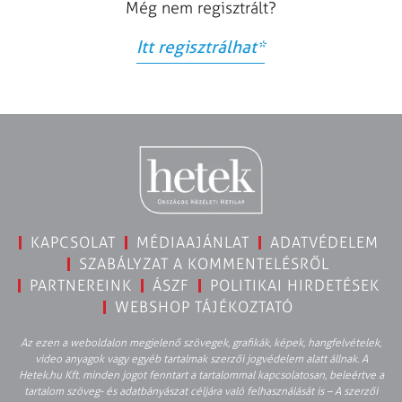
Még nem regisztrált?
Itt regisztrálhat
*
KAPCSOLAT
MÉDIAAJÁNLAT
ADATVÉDELEM
SZABÁLYZAT A KOMMENTELÉSRŐL
PARTNEREINK
ÁSZF
POLITIKAI HIRDETÉSEK
WEBSHOP TÁJÉKOZTATÓ
Az ezen a weboldalon megjelenő szövegek, grafikák, képek, hangfelvételek,
video anyagok vagy egyéb tartalmak szerzői jogvédelem alatt állnak. A
Hetek.hu Kft. minden jogot fenntart a tartalommal kapcsolatosan, beleértve a
tartalom szöveg- és adatbányászat céljára való felhasználását is – A szerzői