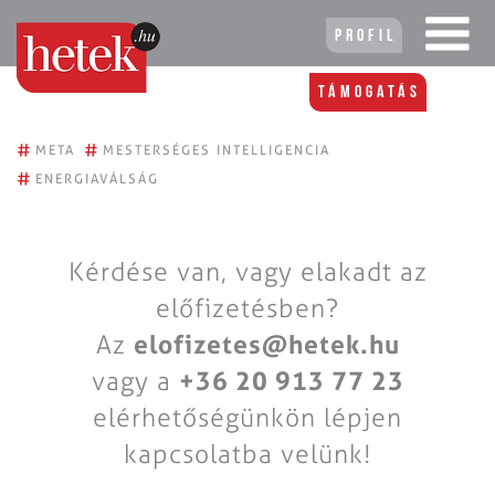
Profil
Támogatás
#
#
META
MESTERSÉGES INTELLIGENCIA
#
ENERGIAVÁLSÁG
Kérdése van, vagy elakadt az
előfizetésben?
Az
elofizetes@hetek.hu
vagy a
+36 20 913 77 23
elérhetőségünkön lépjen
kapcsolatba velünk!