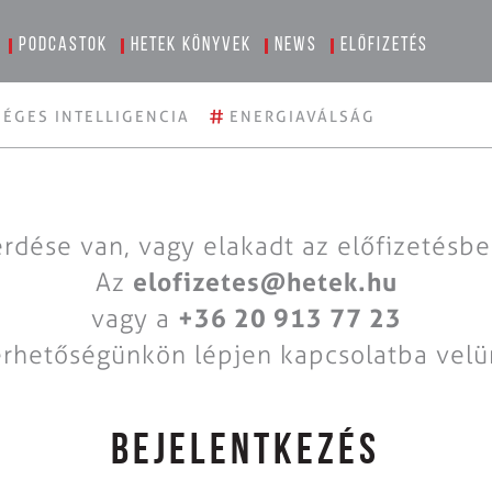
Podcastok
Hetek könyvek
News
Előfizetés
#
ÉGES INTELLIGENCIA
ENERGIAVÁLSÁG
rdése van, vagy elakadt az előfizetésb
Az
elofizetes@hetek.hu
vagy a
+36 20 913 77 23
érhetőségünkön lépjen kapcsolatba velü
BEJELENTKEZÉS