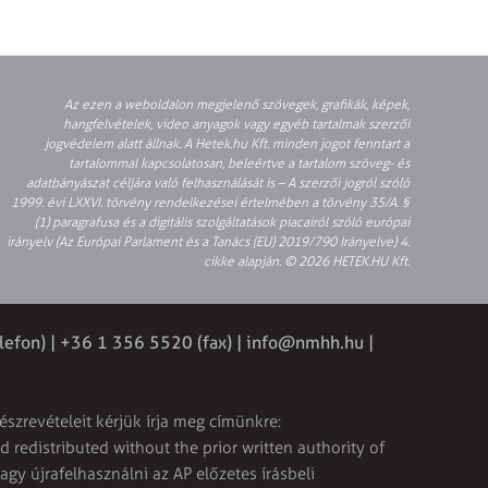
Az ezen a weboldalon megjelenő szövegek, grafikák, képek,
hangfelvételek, video anyagok vagy egyéb tartalmak szerzői
jogvédelem alatt állnak. A Hetek.hu Kft. minden jogot fenntart a
tartalommal kapcsolatosan, beleértve a tartalom szöveg- és
adatbányászat céljára való felhasználását is – A szerzői jogról szóló
1999. évi LXXVI. törvény rendelkezései értelmében a törvény 35/A. §
(1) paragrafusa és a digitális szolgáltatások piacairól szóló európai
irányelv (Az Európai Parlament és a Tanács (EU) 2019/790 Irányelve) 4.
cikke alapján. © 2026 HETEK.HU Kft.
lefon) | +36 1 356 5520 (fax) |
info@nmhh.hu
|
észrevételeit kérjük írja meg címünkre:
 redistributed without the prior written authority of
vagy újrafelhasználni az AP előzetes írásbeli