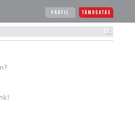
Profil
Támogatás
en?
nk!