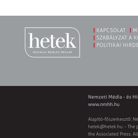
KAPCSOLAT
M
SZABÁLYZAT A 
POLITIKAI HIRD
Nemzeti Média - és Hí
www.nmhh.hu
Alapító-főszerkesztő: N
hetek@hetek.hu
. - The
the Associated Press. Al