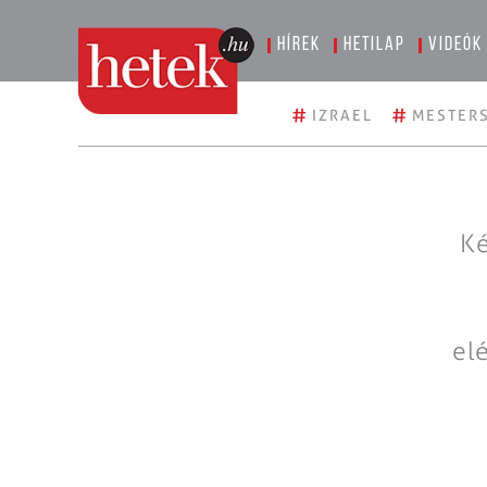
Hírek
Hetilap
Videók
#
#
IZRAEL
MESTERS
Ké
el