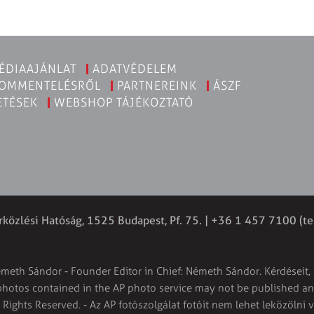
ÉDIAAJÁNLAT
ADATVÉDELEM
KOMMENTELÉSRŐL
PARTNEREINK
ÁSZF
ETÉSEK
WEBSHOP TÁJÉKOZTATÓ
rközlési Hatóság, 1525 Budapest, Pf. 75. | +36 1 457 7100 (te
émeth Sándor - Founder Editor in Chief: Németh Sándor. Kérdéseit, 
 photos contained in the AP photo service may not be published and
l Rights Reserved. - Az AP fotószolgálat fotóit nem lehet leközölni 