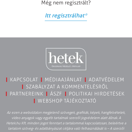
Még nem regisztrált?
Itt regisztrálhat
*
KAPCSOLAT
MÉDIAAJÁNLAT
ADATVÉDELEM
SZABÁLYZAT A KOMMENTELÉSRŐL
PARTNEREINK
ÁSZF
POLITIKAI HIRDETÉSEK
WEBSHOP TÁJÉKOZTATÓ
Az ezen a weboldalon megjelenő szövegek, grafikák, képek, hangfelvételek,
video anyagok vagy egyéb tartalmak szerzői jogvédelem alatt állnak. A
Hetek.hu Kft. minden jogot fenntart a tartalommal kapcsolatosan, beleértve a
tartalom szöveg- és adatbányászat céljára való felhasználását is – A szerzői