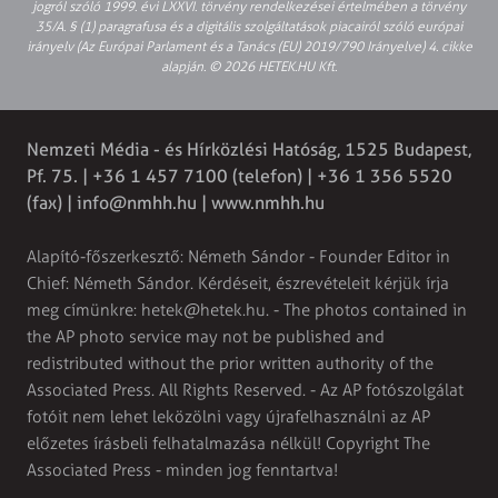
jogról szóló 1999. évi LXXVI. törvény rendelkezései értelmében a törvény
35/A. § (1) paragrafusa és a digitális szolgáltatások piacairól szóló európai
irányelv (Az Európai Parlament és a Tanács (EU) 2019/790 Irányelve) 4. cikke
alapján. © 2026 HETEK.HU Kft.
Nemzeti Média - és Hírközlési Hatóság, 1525 Budapest,
Pf. 75. | +36 1 457 7100 (telefon) | +36 1 356 5520
(fax) |
info@nmhh.hu
| www.nmhh.hu
Alapító-főszerkesztő: Németh Sándor - Founder Editor in
Chief: Németh Sándor. Kérdéseit, észrevételeit kérjük írja
meg címünkre:
hetek@hetek.hu
. - The photos contained in
the AP photo service may not be published and
redistributed without the prior written authority of the
Associated Press. All Rights Reserved. - Az AP fotószolgálat
fotóit nem lehet leközölni vagy újrafelhasználni az AP
előzetes írásbeli felhatalmazása nélkül! Copyright The
Associated Press - minden jog fenntartva!