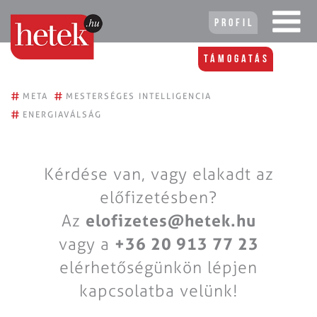
Profil
Támogatás
#
#
META
MESTERSÉGES INTELLIGENCIA
#
ENERGIAVÁLSÁG
Kérdése van, vagy elakadt az
előfizetésben?
Az
elofizetes@hetek.hu
vagy a
+36 20 913 77 23
elérhetőségünkön lépjen
kapcsolatba velünk!