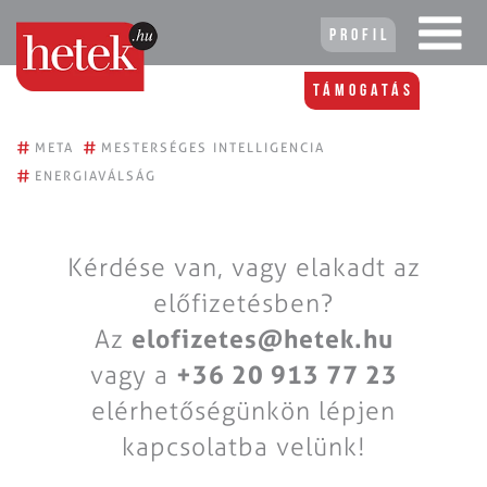
Profil
Támogatás
#
#
META
MESTERSÉGES INTELLIGENCIA
#
ENERGIAVÁLSÁG
Kérdése van, vagy elakadt az
előfizetésben?
Az
elofizetes@hetek.hu
vagy a
+36 20 913 77 23
elérhetőségünkön lépjen
kapcsolatba velünk!