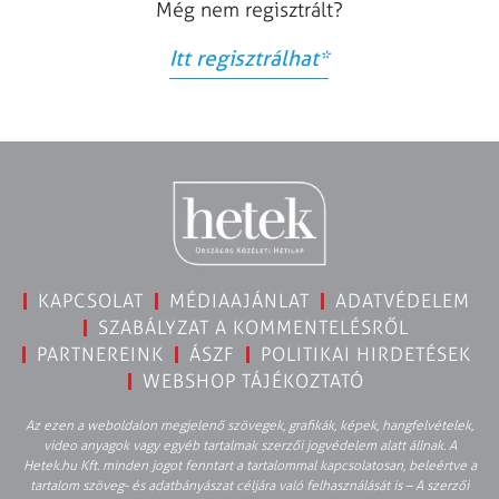
Még nem regisztrált?
Itt regisztrálhat
*
KAPCSOLAT
MÉDIAAJÁNLAT
ADATVÉDELEM
SZABÁLYZAT A KOMMENTELÉSRŐL
PARTNEREINK
ÁSZF
POLITIKAI HIRDETÉSEK
WEBSHOP TÁJÉKOZTATÓ
Az ezen a weboldalon megjelenő szövegek, grafikák, képek, hangfelvételek,
video anyagok vagy egyéb tartalmak szerzői jogvédelem alatt állnak. A
Hetek.hu Kft. minden jogot fenntart a tartalommal kapcsolatosan, beleértve a
tartalom szöveg- és adatbányászat céljára való felhasználását is – A szerzői