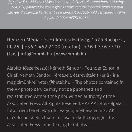
jogról szóló 1999. évi LXXVI. törvény rendelkezései értelmében a törvény
35/A. § (1) paragrafusa és a digitális szolgáltatások piacairól szóló európai
irányelv (Az Európai Parlament és a Tanács (EU) 2019/790 Irányelve) 4. cikke
alapján. © 2026 HETEK.HU Kft.
Nemzeti Média - és Hírközlési Hatóság, 1525 Budapest,
Pf. 75. | +36 1 457 7100 (telefon) | +36 1 356 5520
(fax) |
info@nmhh.hu
| www.nmhh.hu
Alapító-főszerkesztő: Németh Sándor - Founder Editor in
Chief: Németh Sándor. Kérdéseit, észrevételeit kérjük írja
meg címünkre:
hetek@hetek.hu
. - The photos contained in
the AP photo service may not be published and
redistributed without the prior written authority of the
Associated Press. All Rights Reserved. - Az AP fotószolgálat
fotóit nem lehet leközölni vagy újrafelhasználni az AP
előzetes írásbeli felhatalmazása nélkül! Copyright The
Associated Press - minden jog fenntartva!