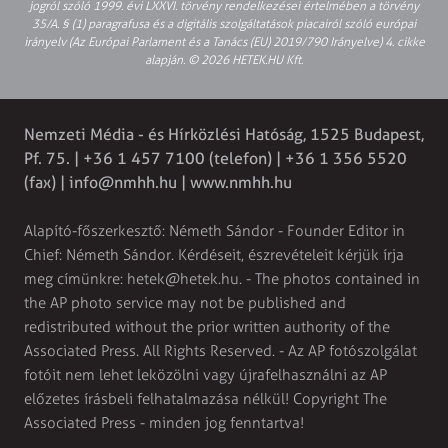
jogról szóló 1999. évi LXXVI. törvény rendelkezései értelmében a törvény
35/A. § (1) paragrafusa és a digitális szolgáltatások piacairól szóló európai
irányelv (Az Európai Parlament és a Tanács (EU) 2019/790 Irányelve) 4. cikke
alapján. © 2026 HETEK.HU Kft.
Nemzeti Média - és Hírközlési Hatóság, 1525 Budapest,
Pf. 75. | +36 1 457 7100 (telefon) | +36 1 356 5520
(fax) |
info@nmhh.hu
| www.nmhh.hu
Alapító-főszerkesztő: Németh Sándor - Founder Editor in
Chief: Németh Sándor. Kérdéseit, észrevételeit kérjük írja
meg címünkre:
hetek@hetek.hu
. - The photos contained in
the AP photo service may not be published and
redistributed without the prior written authority of the
Associated Press. All Rights Reserved. - Az AP fotószolgálat
fotóit nem lehet leközölni vagy újrafelhasználni az AP
előzetes írásbeli felhatalmazása nélkül! Copyright The
Associated Press - minden jog fenntartva!