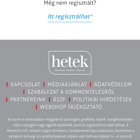
Még nem regisztrált?
Itt regisztrálhat
*
KAPCSOLAT
MÉDIAAJÁNLAT
ADATVÉDELEM
SZABÁLYZAT A KOMMENTELÉSRŐL
PARTNEREINK
ÁSZF
POLITIKAI HIRDETÉSEK
WEBSHOP TÁJÉKOZTATÓ
Az ezen a weboldalon megjelenő szövegek, grafikák, képek, hangfelvételek,
video anyagok vagy egyéb tartalmak szerzői jogvédelem alatt állnak. A
Hetek.hu Kft. minden jogot fenntart a tartalommal kapcsolatosan, beleértve a
tartalom szöveg- és adatbányászat céljára való felhasználását is – A szerzői