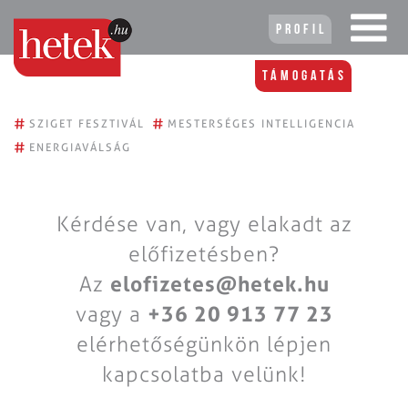
Profil
Támogatás
#
#
SZIGET FESZTIVÁL
MESTERSÉGES INTELLIGENCIA
#
ENERGIAVÁLSÁG
Kérdése van, vagy elakadt az
előfizetésben?
Az
elofizetes@hetek.hu
vagy a
+36 20 913 77 23
elérhetőségünkön lépjen
kapcsolatba velünk!