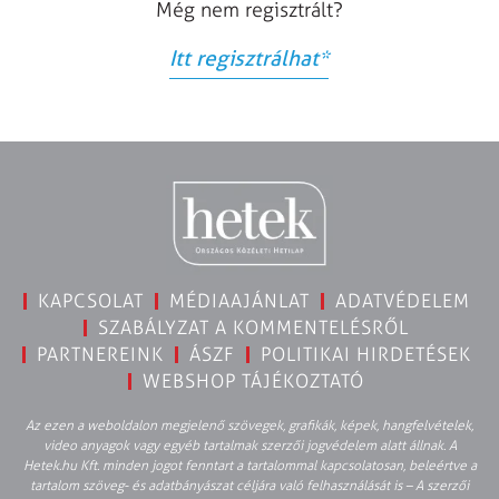
Még nem regisztrált?
Itt regisztrálhat
*
KAPCSOLAT
MÉDIAAJÁNLAT
ADATVÉDELEM
SZABÁLYZAT A KOMMENTELÉSRŐL
PARTNEREINK
ÁSZF
POLITIKAI HIRDETÉSEK
WEBSHOP TÁJÉKOZTATÓ
Az ezen a weboldalon megjelenő szövegek, grafikák, képek, hangfelvételek,
video anyagok vagy egyéb tartalmak szerzői jogvédelem alatt állnak. A
Hetek.hu Kft. minden jogot fenntart a tartalommal kapcsolatosan, beleértve a
tartalom szöveg- és adatbányászat céljára való felhasználását is – A szerzői