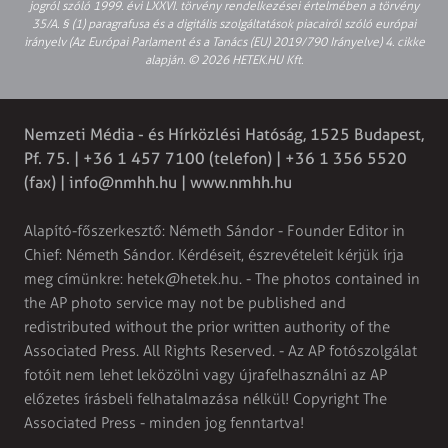
jogról szóló 1999. évi LXXVI. törvény rendelkezései értelmében a törvény
35/A. § (1) paragrafusa és a digitális szolgáltatások piacairól szóló európai
irányelv (Az Európai Parlament és a Tanács (EU) 2019/790 Irányelve) 4. cikke
alapján. © 2026 HETEK.HU Kft.
Nemzeti Média - és Hírközlési Hatóság, 1525 Budapest,
Pf. 75. | +36 1 457 7100 (telefon) | +36 1 356 5520
(fax) |
info@nmhh.hu
| www.nmhh.hu
Alapító-főszerkesztő: Németh Sándor - Founder Editor in
Chief: Németh Sándor. Kérdéseit, észrevételeit kérjük írja
meg címünkre:
hetek@hetek.hu
. - The photos contained in
the AP photo service may not be published and
redistributed without the prior written authority of the
Associated Press. All Rights Reserved. - Az AP fotószolgálat
fotóit nem lehet leközölni vagy újrafelhasználni az AP
előzetes írásbeli felhatalmazása nélkül! Copyright The
Associated Press - minden jog fenntartva!