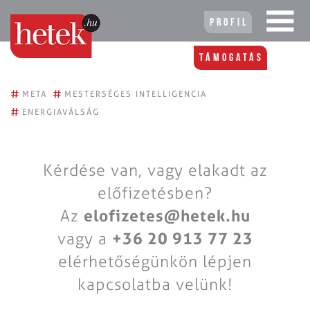
Profil
Támogatás
#
#
META
MESTERSÉGES INTELLIGENCIA
#
ENERGIAVÁLSÁG
Kérdése van, vagy elakadt az
előfizetésben?
Az
elofizetes@hetek.hu
vagy a
+36 20 913 77 23
elérhetőségünkön lépjen
kapcsolatba velünk!