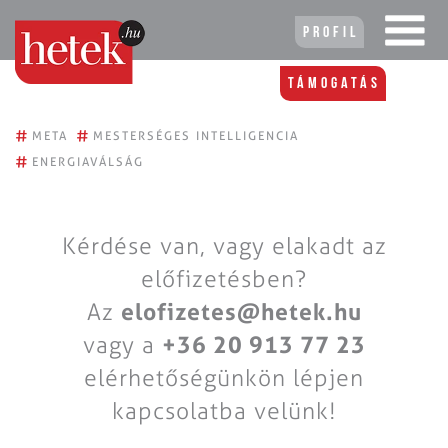
Profil
Támogatás
#
#
META
MESTERSÉGES INTELLIGENCIA
#
ENERGIAVÁLSÁG
Kérdése van, vagy elakadt az
előfizetésben?
Az
elofizetes@hetek.hu
vagy a
+36 20 913 77 23
elérhetőségünkön lépjen
kapcsolatba velünk!