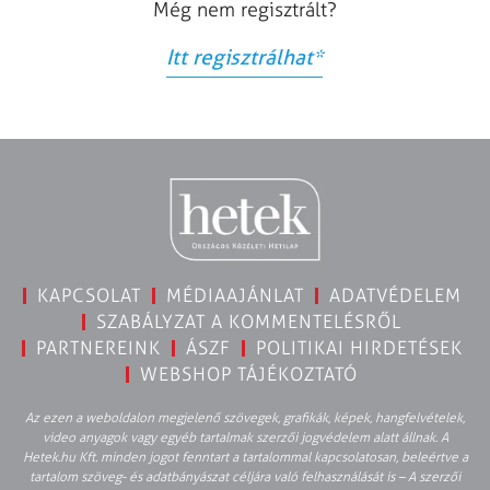
Még nem regisztrált?
Itt regisztrálhat
*
KAPCSOLAT
MÉDIAAJÁNLAT
ADATVÉDELEM
SZABÁLYZAT A KOMMENTELÉSRŐL
PARTNEREINK
ÁSZF
POLITIKAI HIRDETÉSEK
WEBSHOP TÁJÉKOZTATÓ
Az ezen a weboldalon megjelenő szövegek, grafikák, képek, hangfelvételek,
video anyagok vagy egyéb tartalmak szerzői jogvédelem alatt állnak. A
Hetek.hu Kft. minden jogot fenntart a tartalommal kapcsolatosan, beleértve a
tartalom szöveg- és adatbányászat céljára való felhasználását is – A szerzői