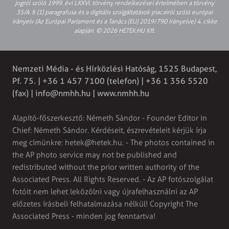
jogról szóló 1999. évi LXXVI. törvény rendelkezései értelmében a törvény
35/A. § (1) paragrafusa és a digitális szolgáltatások piacairól szóló európai
irányelv (Az Európai Parlament és a Tanács (EU) 2019/790 Irányelve) 4. cikke
alapján. © 2026 HETEK.HU Kft.
Nemzeti Média - és Hírközlési Hatóság, 1525 Budapest,
Pf. 75. | +36 1 457 7100 (telefon) | +36 1 356 5520
(fax) |
info@nmhh.hu
| www.nmhh.hu
Alapító-főszerkesztő: Németh Sándor - Founder Editor in
Chief: Németh Sándor. Kérdéseit, észrevételeit kérjük írja
meg címünkre:
hetek@hetek.hu
. - The photos contained in
the AP photo service may not be published and
redistributed without the prior written authority of the
Associated Press. All Rights Reserved. - Az AP fotószolgálat
fotóit nem lehet leközölni vagy újrafelhasználni az AP
előzetes írásbeli felhatalmazása nélkül! Copyright The
Associated Press - minden jog fenntartva!