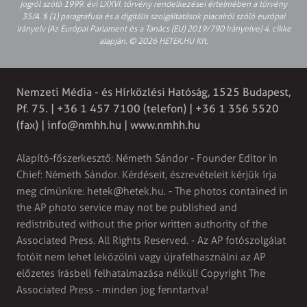
jogról szóló 1999. évi LXXVI. törvény rendelkezései értelmében a törvény
35/A. § (1) paragrafusa és a digitális szolgáltatások piacairól szóló európai
irányelv (Az Európai Parlament és a Tanács (EU) 2019/790 Irányelve) 4. cikke
alapján. © 2026 HETEK.HU Kft.
Nemzeti Média - és Hírközlési Hatóság, 1525 Budapest,
Pf. 75. | +36 1 457 7100 (telefon) | +36 1 356 5520
(fax) |
info@nmhh.hu
| www.nmhh.hu
Alapító-főszerkesztő: Németh Sándor - Founder Editor in
Chief: Németh Sándor. Kérdéseit, észrevételeit kérjük írja
meg címünkre:
hetek@hetek.hu
. - The photos contained in
the AP photo service may not be published and
redistributed without the prior written authority of the
Associated Press. All Rights Reserved. - Az AP fotószolgálat
fotóit nem lehet leközölni vagy újrafelhasználni az AP
előzetes írásbeli felhatalmazása nélkül! Copyright The
Associated Press - minden jog fenntartva!