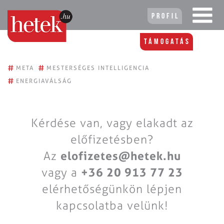
Profil
Támogatás
#
#
META
MESTERSÉGES INTELLIGENCIA
#
ENERGIAVÁLSÁG
Kérdése van, vagy elakadt az
előfizetésben?
Az
elofizetes@hetek.hu
vagy a
+36 20 913 77 23
elérhetőségünkön lépjen
kapcsolatba velünk!