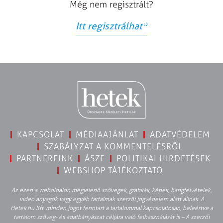
Még nem regisztrált?
Itt regisztrálhat
*
KAPCSOLAT
MÉDIAAJÁNLAT
ADATVÉDELEM
SZABÁLYZAT A KOMMENTELÉSRŐL
PARTNEREINK
ÁSZF
POLITIKAI HIRDETÉSEK
WEBSHOP TÁJÉKOZTATÓ
Az ezen a weboldalon megjelenő szövegek, grafikák, képek, hangfelvételek,
video anyagok vagy egyéb tartalmak szerzői jogvédelem alatt állnak. A
Hetek.hu Kft. minden jogot fenntart a tartalommal kapcsolatosan, beleértve a
tartalom szöveg- és adatbányászat céljára való felhasználását is – A szerzői