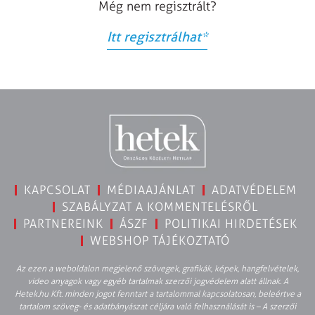
Még nem regisztrált?
Itt regisztrálhat
*
KAPCSOLAT
MÉDIAAJÁNLAT
ADATVÉDELEM
SZABÁLYZAT A KOMMENTELÉSRŐL
PARTNEREINK
ÁSZF
POLITIKAI HIRDETÉSEK
WEBSHOP TÁJÉKOZTATÓ
Az ezen a weboldalon megjelenő szövegek, grafikák, képek, hangfelvételek,
video anyagok vagy egyéb tartalmak szerzői jogvédelem alatt állnak. A
Hetek.hu Kft. minden jogot fenntart a tartalommal kapcsolatosan, beleértve a
tartalom szöveg- és adatbányászat céljára való felhasználását is – A szerzői