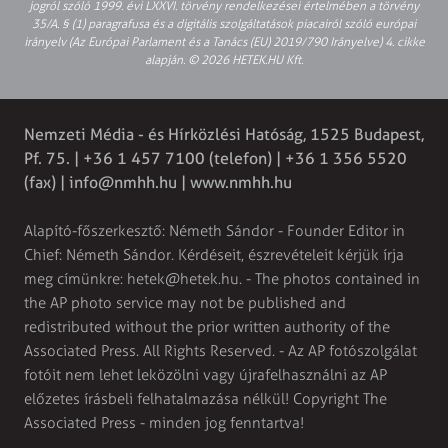
jogról szóló 1999. évi LXXVI. törvény rendelkezései értelmében a törvény
35/A. § (1) paragrafusa és a digitális szolgáltatások piacairól szóló európai
irányelv (Az Európai Parlament és a Tanács (EU) 2019/790 Irányelve) 4. cikke
alapján. © 2026 HETEK.HU Kft.
Nemzeti Média - és Hírközlési Hatóság, 1525 Budapest,
Pf. 75. | +36 1 457 7100 (telefon) | +36 1 356 5520
(fax) |
info@nmhh.hu
| www.nmhh.hu
Alapító-főszerkesztő: Németh Sándor - Founder Editor in
Chief: Németh Sándor. Kérdéseit, észrevételeit kérjük írja
meg címünkre:
hetek@hetek.hu
. - The photos contained in
the AP photo service may not be published and
redistributed without the prior written authority of the
Associated Press. All Rights Reserved. - Az AP fotószolgálat
fotóit nem lehet leközölni vagy újrafelhasználni az AP
előzetes írásbeli felhatalmazása nélkül! Copyright The
Associated Press - minden jog fenntartva!