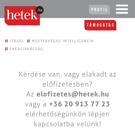
Profil
Támogatás
#
#
IZRAEL
MESTERSÉGES INTELLIGENCIA
#
ENERGIAVÁLSÁG
Kérdése van, vagy elakadt az
előfizetésben?
Az
elofizetes@hetek.hu
vagy a
+36 20 913 77 23
elérhetőségünkön lépjen
kapcsolatba velünk!