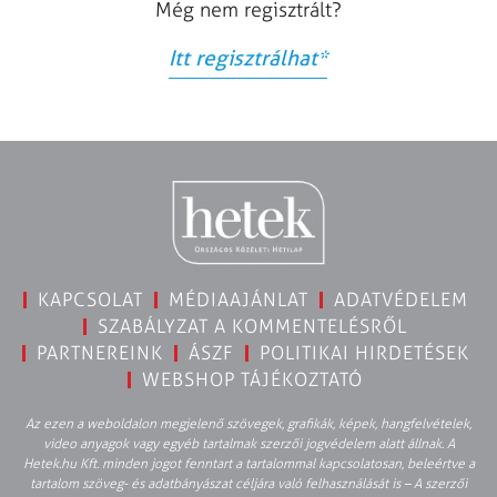
Még nem regisztrált?
Itt regisztrálhat
*
KAPCSOLAT
MÉDIAAJÁNLAT
ADATVÉDELEM
SZABÁLYZAT A KOMMENTELÉSRŐL
PARTNEREINK
ÁSZF
POLITIKAI HIRDETÉSEK
WEBSHOP TÁJÉKOZTATÓ
Az ezen a weboldalon megjelenő szövegek, grafikák, képek, hangfelvételek,
video anyagok vagy egyéb tartalmak szerzői jogvédelem alatt állnak. A
Hetek.hu Kft. minden jogot fenntart a tartalommal kapcsolatosan, beleértve a
tartalom szöveg- és adatbányászat céljára való felhasználását is – A szerzői