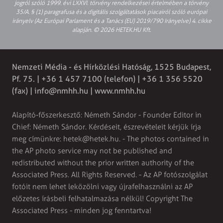
jogról szóló 1999. évi LXXVI. törvény rendelkezései értelmében a törvény
35/A. § (1) paragrafusa és a digitális szolgáltatások piacairól szóló európai
irányelv (Az Európai Parlament és a Tanács (EU) 2019/790 Irányelve) 4. cikke
alapján. © 2026 HETEK.HU Kft.
Nemzeti Média - és Hírközlési Hatóság, 1525 Budapest,
Pf. 75. | +36 1 457 7100 (telefon) | +36 1 356 5520
(fax) |
info@nmhh.hu
| www.nmhh.hu
Alapító-főszerkesztő: Németh Sándor - Founder Editor in
Chief: Németh Sándor. Kérdéseit, észrevételeit kérjük írja
meg címünkre:
hetek@hetek.hu
. - The photos contained in
the AP photo service may not be published and
redistributed without the prior written authority of the
Associated Press. All Rights Reserved. - Az AP fotószolgálat
fotóit nem lehet leközölni vagy újrafelhasználni az AP
előzetes írásbeli felhatalmazása nélkül! Copyright The
Associated Press - minden jog fenntartva!