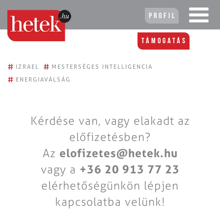
Profil
Támogatás
#
#
IZRAEL
MESTERSÉGES INTELLIGENCIA
#
ENERGIAVÁLSÁG
Kérdése van, vagy elakadt az
előfizetésben?
Az
elofizetes@hetek.hu
vagy a
+36 20 913 77 23
elérhetőségünkön lépjen
kapcsolatba velünk!