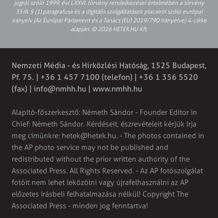
jogról szóló 1999. évi LXXVI. törvény rendelkezései értelmében a törvény
35/A. § (1) paragrafusa és a digitális szolgáltatások piacairól szóló európai
irányelv (Az Európai Parlament és a Tanács (EU) 2019/790 Irányelve) 4. cikke
alapján. © 2026 HETEK.HU Kft.
Nemzeti Média - és Hírközlési Hatóság, 1525 Budapest,
Pf. 75. | +36 1 457 7100 (telefon) | +36 1 356 5520
(fax) |
info@nmhh.hu
| www.nmhh.hu
Alapító-főszerkesztő: Németh Sándor - Founder Editor in
Chief: Németh Sándor. Kérdéseit, észrevételeit kérjük írja
meg címünkre:
hetek@hetek.hu
. - The photos contained in
the AP photo service may not be published and
redistributed without the prior written authority of the
Associated Press. All Rights Reserved. - Az AP fotószolgálat
fotóit nem lehet leközölni vagy újrafelhasználni az AP
előzetes írásbeli felhatalmazása nélkül! Copyright The
Associated Press - minden jog fenntartva!