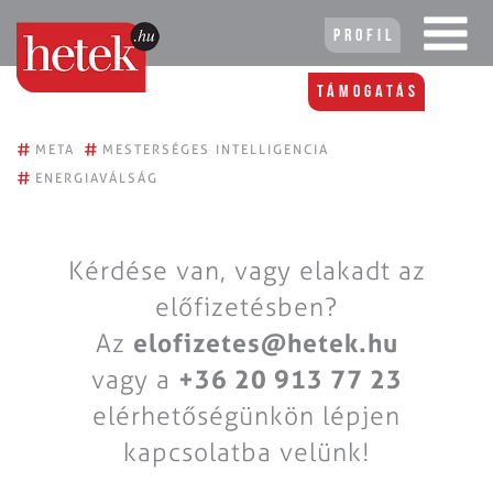
Profil
Támogatás
#
#
META
MESTERSÉGES INTELLIGENCIA
#
ENERGIAVÁLSÁG
Kérdése van, vagy elakadt az
előfizetésben?
Az
elofizetes@hetek.hu
vagy a
+36 20 913 77 23
elérhetőségünkön lépjen
kapcsolatba velünk!