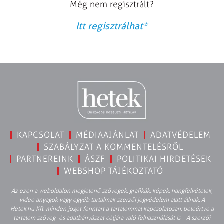
Még nem regisztrált?
Itt regisztrálhat
*
KAPCSOLAT
MÉDIAAJÁNLAT
ADATVÉDELEM
SZABÁLYZAT A KOMMENTELÉSRŐL
PARTNEREINK
ÁSZF
POLITIKAI HIRDETÉSEK
WEBSHOP TÁJÉKOZTATÓ
Az ezen a weboldalon megjelenő szövegek, grafikák, képek, hangfelvételek,
video anyagok vagy egyéb tartalmak szerzői jogvédelem alatt állnak. A
Hetek.hu Kft. minden jogot fenntart a tartalommal kapcsolatosan, beleértve a
tartalom szöveg- és adatbányászat céljára való felhasználását is – A szerzői