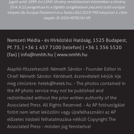
jogról szóló 1999. évi LXXVI. törvény rendelkezései értelmében a törvény
35/A. § (1) paragrafusa és a digitális szolgáltatások piacairól szóló európai
irányelv (Az Európai Parlament és a Tanács (EU) 2019/790 Irányelve) 4. cikke
alapján. © 2026 HETEK.HU Kft.
Nemzeti Média - és Hírközlési Hatóság, 1525 Budapest,
Pf. 75. | +36 1 457 7100 (telefon) | +36 1 356 5520
(fax) |
info@nmhh.hu
| www.nmhh.hu
Alapító-főszerkesztő: Németh Sándor - Founder Editor in
Chief: Németh Sándor. Kérdéseit, észrevételeit kérjük írja
meg címünkre:
hetek@hetek.hu
. - The photos contained in
the AP photo service may not be published and
redistributed without the prior written authority of the
Associated Press. All Rights Reserved. - Az AP fotószolgálat
fotóit nem lehet leközölni vagy újrafelhasználni az AP
előzetes írásbeli felhatalmazása nélkül! Copyright The
Associated Press - minden jog fenntartva!