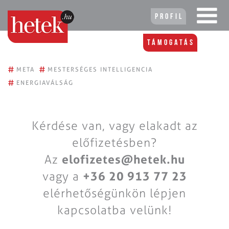
Profil
Támogatás
#
#
META
MESTERSÉGES INTELLIGENCIA
#
ENERGIAVÁLSÁG
Kérdése van, vagy elakadt az
előfizetésben?
Az
elofizetes@hetek.hu
vagy a
+36 20 913 77 23
elérhetőségünkön lépjen
kapcsolatba velünk!