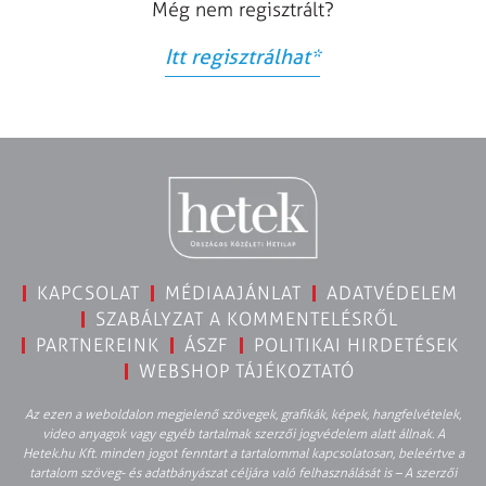
Még nem regisztrált?
Itt regisztrálhat
*
KAPCSOLAT
MÉDIAAJÁNLAT
ADATVÉDELEM
SZABÁLYZAT A KOMMENTELÉSRŐL
PARTNEREINK
ÁSZF
POLITIKAI HIRDETÉSEK
WEBSHOP TÁJÉKOZTATÓ
Az ezen a weboldalon megjelenő szövegek, grafikák, képek, hangfelvételek,
video anyagok vagy egyéb tartalmak szerzői jogvédelem alatt állnak. A
Hetek.hu Kft. minden jogot fenntart a tartalommal kapcsolatosan, beleértve a
tartalom szöveg- és adatbányászat céljára való felhasználását is – A szerzői