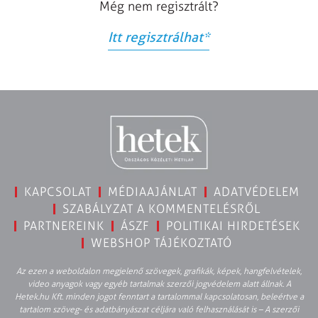
Még nem regisztrált?
Itt regisztrálhat
*
KAPCSOLAT
MÉDIAAJÁNLAT
ADATVÉDELEM
SZABÁLYZAT A KOMMENTELÉSRŐL
PARTNEREINK
ÁSZF
POLITIKAI HIRDETÉSEK
WEBSHOP TÁJÉKOZTATÓ
Az ezen a weboldalon megjelenő szövegek, grafikák, képek, hangfelvételek,
video anyagok vagy egyéb tartalmak szerzői jogvédelem alatt állnak. A
Hetek.hu Kft. minden jogot fenntart a tartalommal kapcsolatosan, beleértve a
tartalom szöveg- és adatbányászat céljára való felhasználását is – A szerzői