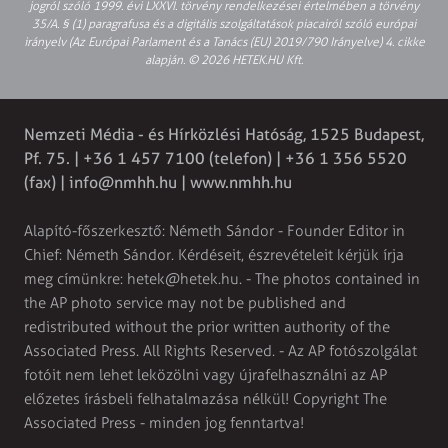
jogról szóló 1999. évi LXXVI. törvény rendelkezései értelmében a törvény
35/A. § (1) paragrafusa és a digitális szolgáltatások piacairól szóló európai
irányelv (Az Európai Parlament és a Tanács (EU) 2019/790 Irányelve) 4. cikke
alapján. © 2026 HETEK.HU Kft.
Nemzeti Média - és Hírközlési Hatóság, 1525 Budapest,
Pf. 75. | +36 1 457 7100 (telefon) | +36 1 356 5520
(fax) |
info@nmhh.hu
| www.nmhh.hu
Alapító-főszerkesztő: Németh Sándor - Founder Editor in
Chief: Németh Sándor. Kérdéseit, észrevételeit kérjük írja
meg címünkre:
hetek@hetek.hu
. - The photos contained in
the AP photo service may not be published and
redistributed without the prior written authority of the
Associated Press. All Rights Reserved. - Az AP fotószolgálat
fotóit nem lehet leközölni vagy újrafelhasználni az AP
előzetes írásbeli felhatalmazása nélkül! Copyright The
Associated Press - minden jog fenntartva!