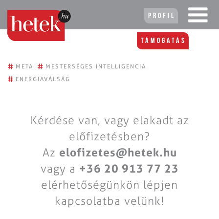
Profil
Támogatás
#
#
META
MESTERSÉGES INTELLIGENCIA
#
ENERGIAVÁLSÁG
Kérdése van, vagy elakadt az
előfizetésben?
Az
elofizetes@hetek.hu
vagy a
+36 20 913 77 23
elérhetőségünkön lépjen
kapcsolatba velünk!