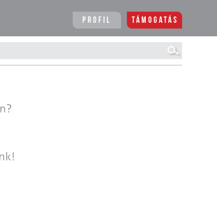
Profil
Támogatás
en?
nk!