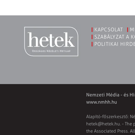
KAPCSOLAT
M
SZABÁLYZAT A 
POLITIKAI HIRD
Nemzeti Média - és Hí
www.nmhh.hu
Alapító-főszerkesztő: N
hetek@hetek.hu
. - The
the Associated Press. Al