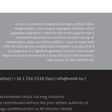
Az ezen a weboldalon megjelenő szövegek, grafikák, képek,
hangfelvételek, video anyagok vagy egyéb tartalmak szerzői
jogvédelem alatt állnak. A Hetek.hu Kft. minden jogot fenntart a
tartalommal kapcsolatosan, beleértve a tartalom szöveg- és
adatbányászat céljára való felhasználását is – A szerzői jogról szóló
1999. évi LXXVI. törvény rendelkezései értelmében a törvény 35/A. §
(1) paragrafusa és a digitális szolgáltatások piacairól szóló európai
irányelv (Az Európai Parlament és a Tanács (EU) 2019/790 Irányelve) 4.
cikke alapján. © 2026 HETEK.HU Kft.
lefon) | +36 1 356 5520 (fax) |
info@nmhh.hu
|
észrevételeit kérjük írja meg címünkre:
 redistributed without the prior written authority of
vagy újrafelhasználni az AP előzetes írásbeli