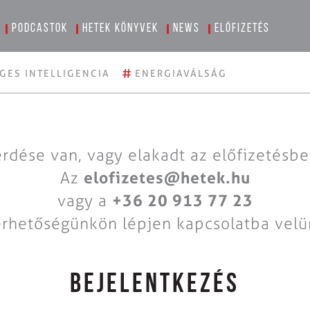
Podcastok
Hetek könyvek
News
Előfizetés
#
GES INTELLIGENCIA
ENERGIAVÁLSÁG
rdése van, vagy elakadt az előfizetésb
Az
elofizetes@hetek.hu
vagy a
+36 20 913 77 23
érhetőségünkön lépjen kapcsolatba velü
BEJELENTKEZÉS