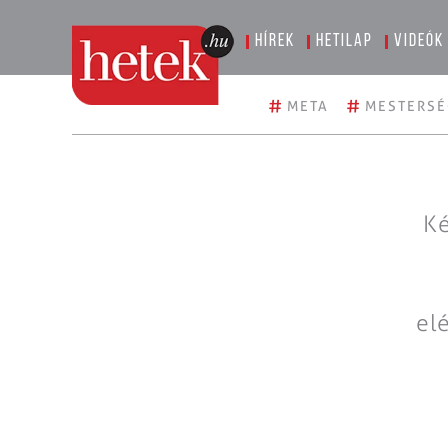
Hírek
Hetilap
Videók
#
#
META
MESTERSÉ
Ké
el