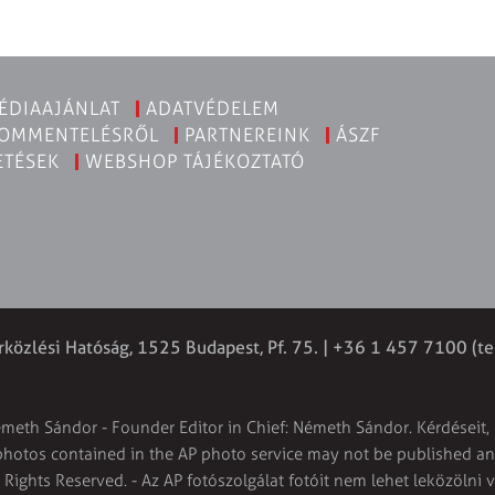
ÉDIAAJÁNLAT
ADATVÉDELEM
KOMMENTELÉSRŐL
PARTNEREINK
ÁSZF
ETÉSEK
WEBSHOP TÁJÉKOZTATÓ
rközlési Hatóság, 1525 Budapest, Pf. 75. | +36 1 457 7100 (te
émeth Sándor - Founder Editor in Chief: Németh Sándor. Kérdéseit, 
 photos contained in the AP photo service may not be published and
l Rights Reserved. - Az AP fotószolgálat fotóit nem lehet leközölni 