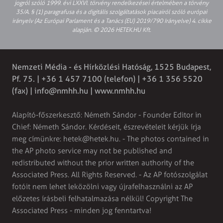
jogról szóló 1999. évi LXXVI. törvény rendelkezései értelmében a törvény
35/A. § (1) paragrafusa és a digitális szolgáltatások piacairól szóló európai
irányelv (Az Európai Parlament és a Tanács (EU) 2019/790 Irányelve) 4. cikke
alapján. © 2026 HETEK.HU Kft.
Nemzeti Média - és Hírközlési Hatóság, 1525 Budapest,
Pf. 75. | +36 1 457 7100 (telefon) | +36 1 356 5520
(fax) |
info@nmhh.hu
| www.nmhh.hu
Alapító-főszerkesztő: Németh Sándor - Founder Editor in
Chief: Németh Sándor. Kérdéseit, észrevételeit kérjük írja
meg címünkre:
hetek@hetek.hu
. - The photos contained in
the AP photo service may not be published and
redistributed without the prior written authority of the
Associated Press. All Rights Reserved. - Az AP fotószolgálat
fotóit nem lehet leközölni vagy újrafelhasználni az AP
előzetes írásbeli felhatalmazása nélkül! Copyright The
Associated Press - minden jog fenntartva!