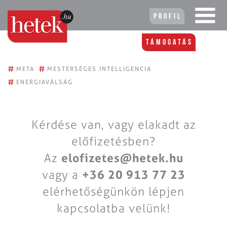
Profil
Támogatás
#
#
META
MESTERSÉGES INTELLIGENCIA
#
ENERGIAVÁLSÁG
Kérdése van, vagy elakadt az
előfizetésben?
Az
elofizetes@hetek.hu
vagy a
+36 20 913 77 23
elérhetőségünkön lépjen
kapcsolatba velünk!