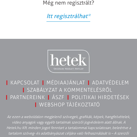
Még nem regisztrált?
Itt regisztrálhat
*
KAPCSOLAT
MÉDIAAJÁNLAT
ADATVÉDELEM
SZABÁLYZAT A KOMMENTELÉSRŐL
PARTNEREINK
ÁSZF
POLITIKAI HIRDETÉSEK
WEBSHOP TÁJÉKOZTATÓ
Az ezen a weboldalon megjelenő szövegek, grafikák, képek, hangfelvételek,
video anyagok vagy egyéb tartalmak szerzői jogvédelem alatt állnak. A
Hetek.hu Kft. minden jogot fenntart a tartalommal kapcsolatosan, beleértve a
tartalom szöveg- és adatbányászat céljára való felhasználását is – A szerzői