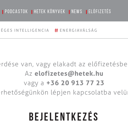
Podcastok
Hetek könyvek
News
Előfizetés
#
ÉGES INTELLIGENCIA
ENERGIAVÁLSÁG
rdése van, vagy elakadt az előfizetésb
Az
elofizetes@hetek.hu
vagy a
+36 20 913 77 23
érhetőségünkön lépjen kapcsolatba velü
BEJELENTKEZÉS