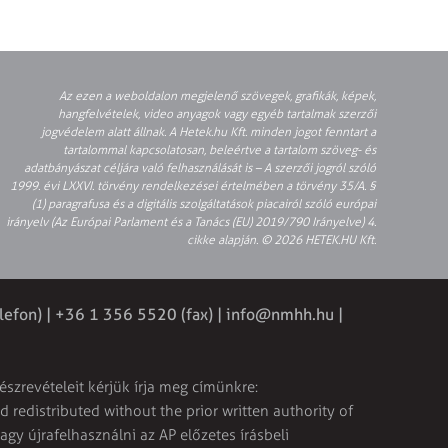
Az ezen a weboldalon megjelenő szövegek, grafikák, képek,
hangfelvételek, video anyagok vagy egyéb tartalmak szerzői
jogvédelem alatt állnak. A Hetek.hu Kft. minden jogot fenntart a
tartalommal kapcsolatosan, beleértve a tartalom szöveg- és
adatbányászat céljára való felhasználását is – A szerzői jogról szóló
1999. évi LXXVI. törvény rendelkezései értelmében a törvény 35/A. §
(1) paragrafusa és a digitális szolgáltatások piacairól szóló európai
irányelv (Az Európai Parlament és a Tanács (EU) 2019/790 Irányelve) 4.
cikke alapján. © 2026 HETEK.HU Kft.
lefon) | +36 1 356 5520 (fax) |
info@nmhh.hu
|
észrevételeit kérjük írja meg címünkre:
 redistributed without the prior written authority of
vagy újrafelhasználni az AP előzetes írásbeli