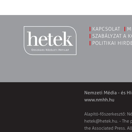
KAPCSOLAT
M
SZABÁLYZAT A 
POLITIKAI HIRD
Nemzeti Média - és Hí
www.nmhh.hu
Alapító-főszerkesztő: N
hetek@hetek.hu
. - The
the Associated Press. Al