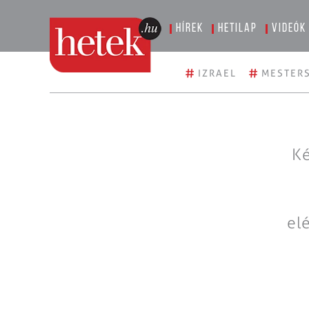
Hírek
Hetilap
Videók
#
#
IZRAEL
MESTERS
Ké
el