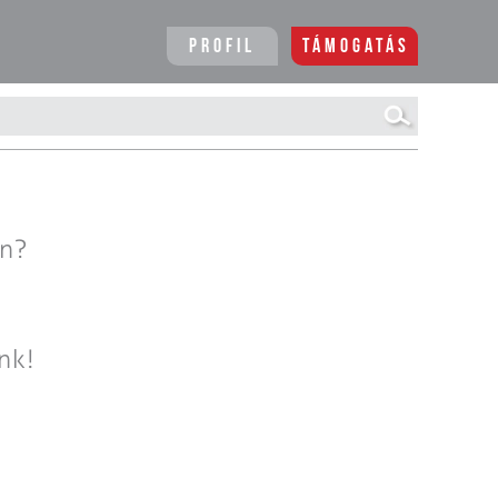
Profil
Támogatás
en?
nk!