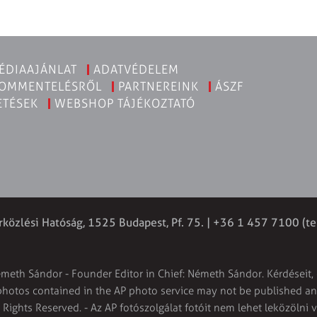
ÉDIAAJÁNLAT
ADATVÉDELEM
KOMMENTELÉSRŐL
PARTNEREINK
ÁSZF
ETÉSEK
WEBSHOP TÁJÉKOZTATÓ
rközlési Hatóság, 1525 Budapest, Pf. 75. | +36 1 457 7100 (te
émeth Sándor - Founder Editor in Chief: Németh Sándor. Kérdéseit, 
 photos contained in the AP photo service may not be published and
l Rights Reserved. - Az AP fotószolgálat fotóit nem lehet leközölni 