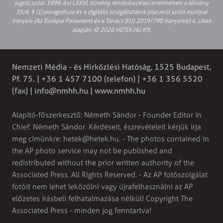
jogról szóló 1999. évi LXXVI. törvény rendelkezései értelmében a törvény
35/A. § (1) paragrafusa és a digitális szolgáltatások piacairól szóló európai
irányelv (Az Európai Parlament és a Tanács (EU) 2019/790 Irányelve) 4. cikke
alapján. © 2026 HETEK.HU Kft.
Nemzeti Média - és Hírközlési Hatóság, 1525 Budapest,
Pf. 75. | +36 1 457 7100 (telefon) | +36 1 356 5520
(fax) |
info@nmhh.hu
| www.nmhh.hu
Alapító-főszerkesztő: Németh Sándor - Founder Editor in
Chief: Németh Sándor. Kérdéseit, észrevételeit kérjük írja
meg címünkre:
hetek@hetek.hu
. - The photos contained in
the AP photo service may not be published and
redistributed without the prior written authority of the
Associated Press. All Rights Reserved. - Az AP fotószolgálat
fotóit nem lehet leközölni vagy újrafelhasználni az AP
előzetes írásbeli felhatalmazása nélkül! Copyright The
Associated Press - minden jog fenntartva!