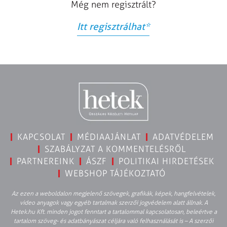
Még nem regisztrált?
Itt regisztrálhat
*
KAPCSOLAT
MÉDIAAJÁNLAT
ADATVÉDELEM
SZABÁLYZAT A KOMMENTELÉSRŐL
PARTNEREINK
ÁSZF
POLITIKAI HIRDETÉSEK
WEBSHOP TÁJÉKOZTATÓ
Az ezen a weboldalon megjelenő szövegek, grafikák, képek, hangfelvételek,
video anyagok vagy egyéb tartalmak szerzői jogvédelem alatt állnak. A
Hetek.hu Kft. minden jogot fenntart a tartalommal kapcsolatosan, beleértve a
tartalom szöveg- és adatbányászat céljára való felhasználását is – A szerzői