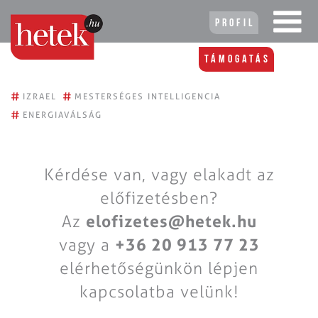
Profil
Támogatás
#
#
IZRAEL
MESTERSÉGES INTELLIGENCIA
#
ENERGIAVÁLSÁG
Kérdése van, vagy elakadt az
előfizetésben?
Az
elofizetes@hetek.hu
vagy a
+36 20 913 77 23
elérhetőségünkön lépjen
kapcsolatba velünk!