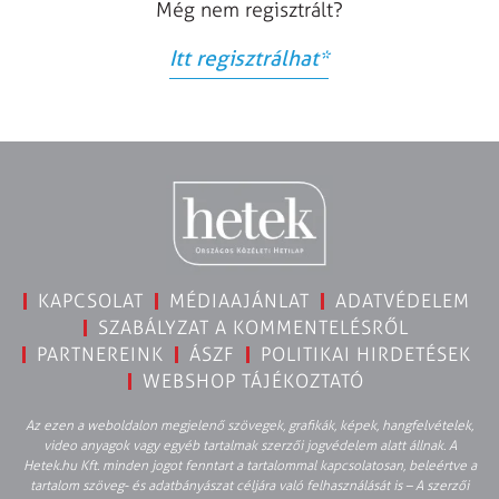
Még nem regisztrált?
Itt regisztrálhat
*
KAPCSOLAT
MÉDIAAJÁNLAT
ADATVÉDELEM
SZABÁLYZAT A KOMMENTELÉSRŐL
PARTNEREINK
ÁSZF
POLITIKAI HIRDETÉSEK
WEBSHOP TÁJÉKOZTATÓ
Az ezen a weboldalon megjelenő szövegek, grafikák, képek, hangfelvételek,
video anyagok vagy egyéb tartalmak szerzői jogvédelem alatt állnak. A
Hetek.hu Kft. minden jogot fenntart a tartalommal kapcsolatosan, beleértve a
tartalom szöveg- és adatbányászat céljára való felhasználását is – A szerzői