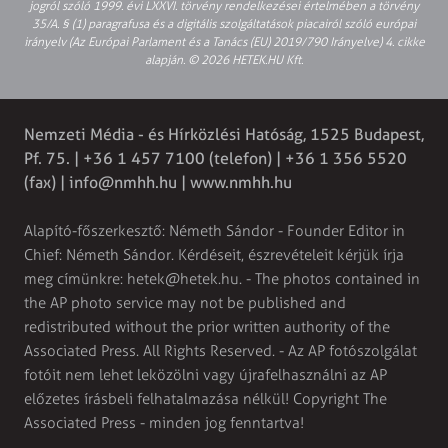
jogról szóló 1999. évi LXXVI. törvény rendelkezései értelmében a törvény
35/A. § (1) paragrafusa és a digitális szolgáltatások piacairól szóló európai
irányelv (Az Európai Parlament és a Tanács (EU) 2019/790 Irányelve) 4. cikke
alapján. © 2026 HETEK.HU Kft.
Nemzeti Média - és Hírközlési Hatóság, 1525 Budapest,
Pf. 75. | +36 1 457 7100 (telefon) | +36 1 356 5520
(fax) |
info@nmhh.hu
| www.nmhh.hu
Alapító-főszerkesztő: Németh Sándor - Founder Editor in
Chief: Németh Sándor. Kérdéseit, észrevételeit kérjük írja
meg címünkre:
hetek@hetek.hu
. - The photos contained in
the AP photo service may not be published and
redistributed without the prior written authority of the
Associated Press. All Rights Reserved. - Az AP fotószolgálat
fotóit nem lehet leközölni vagy újrafelhasználni az AP
előzetes írásbeli felhatalmazása nélkül! Copyright The
Associated Press - minden jog fenntartva!