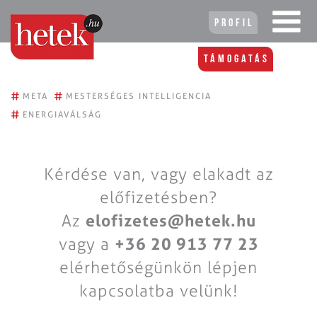
Profil
Támogatás
#
#
META
MESTERSÉGES INTELLIGENCIA
#
ENERGIAVÁLSÁG
Kérdése van, vagy elakadt az
előfizetésben?
Az
elofizetes@hetek.hu
vagy a
+36 20 913 77 23
elérhetőségünkön lépjen
kapcsolatba velünk!