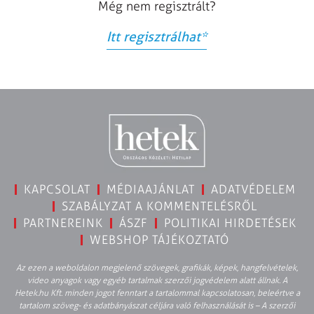
Még nem regisztrált?
Itt regisztrálhat
*
KAPCSOLAT
MÉDIAAJÁNLAT
ADATVÉDELEM
SZABÁLYZAT A KOMMENTELÉSRŐL
PARTNEREINK
ÁSZF
POLITIKAI HIRDETÉSEK
WEBSHOP TÁJÉKOZTATÓ
Az ezen a weboldalon megjelenő szövegek, grafikák, képek, hangfelvételek,
video anyagok vagy egyéb tartalmak szerzői jogvédelem alatt állnak. A
Hetek.hu Kft. minden jogot fenntart a tartalommal kapcsolatosan, beleértve a
tartalom szöveg- és adatbányászat céljára való felhasználását is – A szerzői