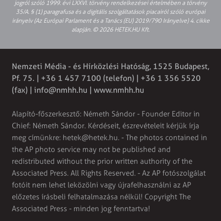
jogról szóló 1999. évi LXXVI. törvény rendelkezései értelmében a törvény
35/A. § (1) paragrafusa és a digitális szolgáltatások piacairól szóló európai
irányelv (Az Európai Parlament és a Tanács (EU) 2019/790 Irányelve) 4. cikke
alapján. © 2026 HETEK.HU Kft.
Nemzeti Média - és Hírközlési Hatóság, 1525 Budapest,
Pf. 75. | +36 1 457 7100 (telefon) | +36 1 356 5520
(fax) |
info@nmhh.hu
| www.nmhh.hu
Alapító-főszerkesztő: Németh Sándor - Founder Editor in
Chief: Németh Sándor. Kérdéseit, észrevételeit kérjük írja
meg címünkre:
hetek@hetek.hu
. - The photos contained in
the AP photo service may not be published and
redistributed without the prior written authority of the
Associated Press. All Rights Reserved. - Az AP fotószolgálat
fotóit nem lehet leközölni vagy újrafelhasználni az AP
előzetes írásbeli felhatalmazása nélkül! Copyright The
Associated Press - minden jog fenntartva!